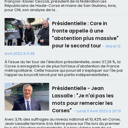
François-Xavier Ceccoli, président de la fédération Les
Républicains de Haute-Corse et maire de San Giulianu, livre,
pour CNI, son analyse de la...
Présidentielle : Core in
fronte appelle à une
"abstention plus massive"
pour le second tour
-
Mardi 12
Avril 2022 à 11:48
À l'issue du 1er tour de l'élection présidentielle, avec 37,29 %, la
Corse a enregistré un de plus fort taux d'abstention de France
métropolitaine. Cette hausse qui pourrait s’expliquer sur l'ile par
l’appel au boycott lancé par les partis indépendantistes...
Présidentielle - Jean
Lassalle : "Je n'ai pas les
mots pour remercier les
Corses"
-
Lundi 11 Avril 2022 à 20:13
Avec 3,1% des suffrages au niveau national et 10,42% en Corse,
Jean Lassalle termine à la 4ème place sur l’île lors du premier
tour de l’élection présidentielle. Il a tenu à faire part de sa