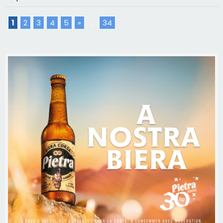
1
2
3
4
5
»
...
34