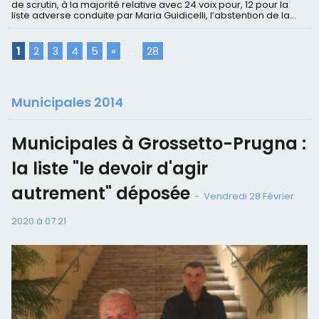
de scrutin, à la majorité relative avec 24 voix pour, 12 pour la
liste adverse conduite par Maria Guidicelli, l’abstention de la...
1
2
3
4
5
»
...
28
Municipales 2014
Municipales à Grossetto-Prugna :
la liste "le devoir d'agir
autrement" déposée
-
Vendredi 28 Février
2020 à 07:21