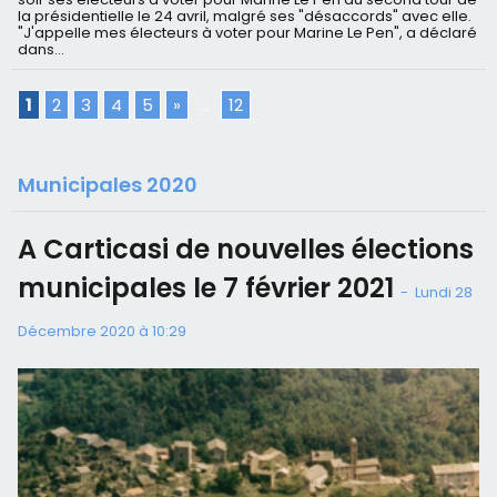
la présidentielle le 24 avril, malgré ses "désaccords" avec elle.
"J'appelle mes électeurs à voter pour Marine Le Pen", a déclaré
dans...
1
2
3
4
5
»
...
12
Municipales 2020
A Carticasi de nouvelles élections
municipales le 7 février 2021
-
Lundi 28
Décembre 2020 à 10:29