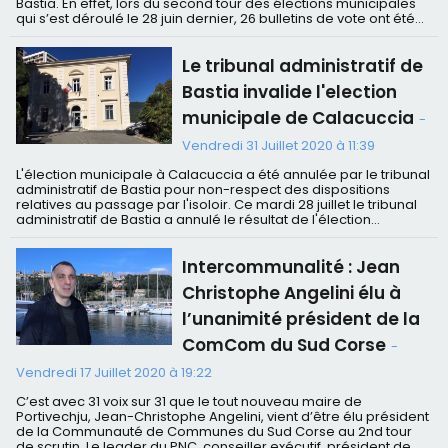
Bastia. En effet, lors du second tour des élections municipales
qui s’est déroulé le 28 juin dernier, 26 bulletins de vote ont été...
Le tribunal administratif de
Bastia invalide l'election
municipale de Calacuccia
-
Vendredi 31 Juillet 2020 à 11:39
L'élection municipale à Calacuccia a été annulée par le tribunal
administratif de Bastia pour non-respect des dispositions
relatives au passage par l'isoloir. Ce mardi 28 juillet le tribunal
administratif de Bastia a annulé le résultat de l'élection...
Intercommunalité : Jean
Christophe Angelini élu à
l’unanimité président de la
ComCom du Sud Corse
-
Vendredi 17 Juillet 2020 à 19:22
C’est avec 31 voix sur 31 que le tout nouveau maire de
Portivechju, Jean-Christophe Angelini, vient d’être élu président
de la Communauté de Communes du Sud Corse au 2nd tour
de scrutin. Le leader du PNC, conseiller exécutif, président de