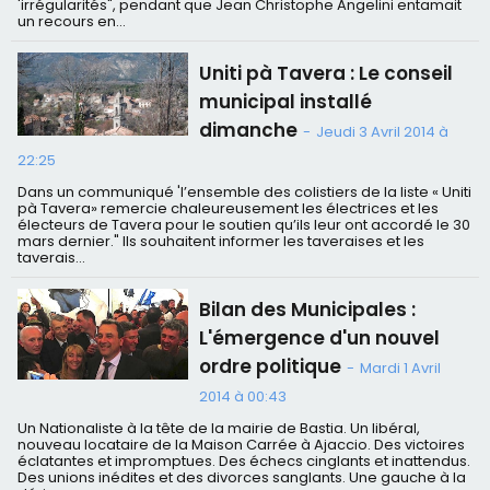
'irrégularités", pendant que Jean Christophe Angelini entamait
un recours en...
Uniti pà Tavera : Le conseil
municipal installé
dimanche
-
Jeudi 3 Avril 2014 à
22:25
Dans un communiqué 'l’ensemble des colistiers de la liste « Uniti
pà Tavera» remercie chaleureusement les électrices et les
électeurs de Tavera pour le soutien qu’ils leur ont accordé le 30
mars dernier." Ils souhaitent informer les taveraises et les
taverais...
Bilan des Municipales :
L'émergence d'un nouvel
ordre politique
-
Mardi 1 Avril
2014 à 00:43
Un Nationaliste à la tête de la mairie de Bastia. Un libéral,
nouveau locataire de la Maison Carrée à Ajaccio. Des victoires
éclatantes et impromptues. Des échecs cinglants et inattendus.
Des unions inédites et des divorces sanglants. Une gauche à la