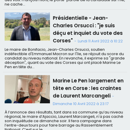
ne cache...
Présidentielle - Jean-
Charles Orsucci : "je suis
déçu et inquiet du vote des
Corses"
-
Lundi 11 Avril 2022 à 10:22
Le maire de Bonifacio, Jean-Charles Orsucci, soutien
indéfectible d'Emmanuel Macron sur l'île, se réjouit du score du
candidat au niveau national. En revanche, il exprime sa "grande
déception", quant au vote des Corses qui ont placé Marine Le
Pen en tête du...
Marine Le Pen largement en
tête en Corse : les craintes
de Laurent Marcangeli
-
Dimanche 10 Avril 2022 à 23:17
À l’annonce des résultats, tant dans sa commune qu’au niveau
régional, le maire d’Ajaccio, Laurent Marcangeli, n'a pas caché
son inquiétude ce dimanche soir. Il fera campagne dans
l’entre-deux tours pour faire barrage au Rassemblement
National. C’est sur le...