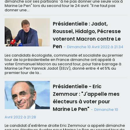
dimanche soir ses partisans "à ne pas donner une seule voix à
Marine Le Pen" lors du second tour le 24 avril. "Il ne faut pas
donner une...
Présidentielle : Jadot,
Roussel, Hidalgo, Pécresse
voteront Macron contre Le
Pen
-
Dimanche 10 Avril 2022 à 21:34
Les candidats écologiste, communiste et socialiste au premier
tour de la présidentielle en France dimanche ont appelé à
voter Emmanuel Macron au second tour, pour faire barrage à
Marine Le Pen Yannick Jadot (EELV), donné entre 4 et 5% au
premier tour de la...
Présidentielle - Eric
Zemmour : "J'appelle mes
électeurs à voter pour
Marine Le Pen"
-
Dimanche 10
Avril 2022 à 21:28
Le candidat d'extrême droite Eric Zemmour a appelé dimanche
soir ses électeurs à voter pour Marine Le Pen au second tour de