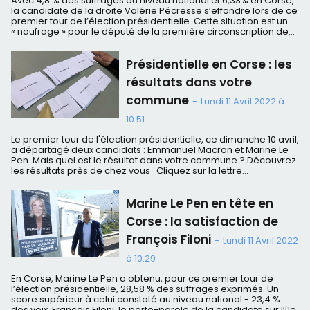
Avec 4,8 % des suffrages au niveau national et 6,33% en Corse,
la candidate de la droite Valérie Pécresse s’effondre lors de ce
premier tour de l’élection présidentielle. Cette situation est un
« naufrage » pour le député de la première circonscription de...
Présidentielle en Corse : les
résultats dans votre
commune
-
Lundi 11 Avril 2022 à
10:51
Le premier tour de l'élection présidentielle, ce dimanche 10 avril,
a départagé deux candidats : Emmanuel Macron et Marine Le
Pen. Mais quel est le résultat dans votre commune ? Découvrez
les résultats près de chez vous Cliquez sur la lettre...
Marine Le Pen en tête en
Corse : la satisfaction de
François Filoni
-
Lundi 11 Avril 2022
à 10:29
En Corse, Marine Le Pen a obtenu, pour ce premier tour de
l’élection présidentielle, 28,58 % des suffrages exprimés. Un
score supérieur à celui constaté au niveau national - 23,4 %
des voix. François Filoni, le porte-parole de la candidate sur l’île,