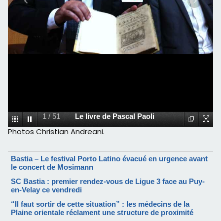
1
/
51
Le livre de Pascal Paoli
Photos Christian Andreani.
Bastia – Le festival Porto Latino évacué en urgence avant
le concert de Mosimann
SC Bastia : premier rendez-vous de Ligue 3 face au Puy-
en-Velay ce vendredi
“Il faut sortir de cette situation” : les médecins de la
Plaine orientale réclament une structure de proximité