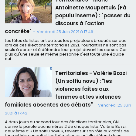
Antoinette Maupertuis (Fà
populu inseme) : "passer du
discours à l'action
concrète"
-
Vendredi 25 Juin 2021 à 17:46
Les têtes de listes ont eu tous les projecteurs braqués sur eux
lors de ces élections territoriales 2021. Pourtant ils ne sont pas
seuls à porter et à défendre leur projet devant les corses. Car
plus qu'une seule et même personne c'est toute une équipe
qui...
Territoriales - Valérie Bozzi
(Un soffiu novu) : "les
violences faites aux
femmes et les violences
familiales absentes des débats"
-
Vendredi 25 Juin
2021 à 17:42
À deux jours du second tour des élections territoriales, CNI
donne la parole aux numéros 2 de chaque liste. Valérie Bozzi,
deuxième d’ « Un soffiu novu », revient sur son rôle aux côtés de
Laurent Marcangeli et les thématiques qu’elle défend dans