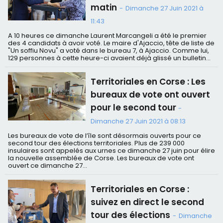
matin
-
Dimanche 27 Juin 2021 à
11:43
A 10 heures ce dimanche Laurent Marcangeli a été le premier
des 4 candidats à avoir voté. Le maire d'Ajaccio, tête de liste de
"Un soffiu Novu" a voté dans le bureau 7, à Ajaccio. Comme lui,
129 personnes à cette heure-ci avaient déjà glissé un bulletin...
Territoriales en Corse : Les
bureaux de vote ont ouvert
pour le second tour
-
Dimanche 27 Juin 2021 à 08:13
Les bureaux de vote de l’île sont désormais ouverts pour ce
second tour des élections territoriales. Plus de 239 000
insulaires sont appelés aux urnes ce dimanche 27 juin pour élire
la nouvelle assemblée de Corse. Les bureaux de vote ont
ouvert ce dimanche 27...
Territoriales en Corse :
suivez en direct le second
tour des élections
-
Dimanche