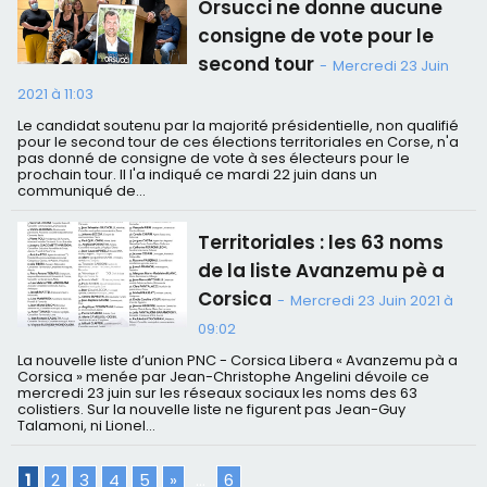
Orsucci ne donne aucune
consigne de vote pour le
second tour
-
Mercredi 23 Juin
2021 à 11:03
Le candidat soutenu par la majorité présidentielle, non qualifié
pour le second tour de ces élections territoriales en Corse, n'a
pas donné de consigne de vote à ses électeurs pour le
prochain tour. Il l'a indiqué ce mardi 22 juin dans un
communiqué de...
Territoriales : les 63 noms
de la liste Avanzemu pè a
Corsica
-
Mercredi 23 Juin 2021 à
09:02
La nouvelle liste d’union PNC - Corsica Libera « Avanzemu pà a
Corsica » menée par Jean-Christophe Angelini dévoile ce
mercredi 23 juin sur les réseaux sociaux les noms des 63
colistiers. Sur la nouvelle liste ne figurent pas Jean-Guy
Talamoni, ni Lionel...
1
2
3
4
5
»
...
6