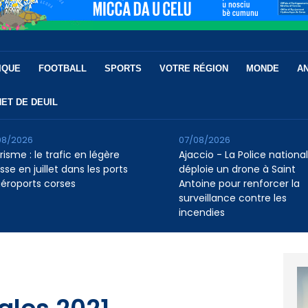
IQUE
FOOTBALL
SPORTS
VOTRE RÉGION
MONDE
A
ET DE DEUIL
08/2026
07/08/2026
isme : le trafic en légère
Ajaccio - La Police nationa
se en juillet dans les ports
déploie un drone à Saint
aéroports corses
Antoine pour renforcer la
surveillance contre les
incendies