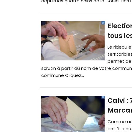
depuis les quatre coins de la Corse. Dès l
Electio
tous le
Le rideau e
territorial
permet de 
scrutin à partir du nom de votre commune
commune Cliquez...
Calvi :
Marcan
Comme au p
en tête du 