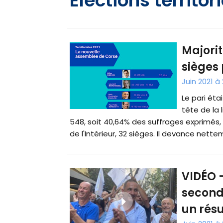
Élections territor
Majorit
sièges 
Juin 2021 à 
Le pari étai
tête de la 
548, soit 40,64% des suffrages exprimés, 
de l'Intérieur, 32 sièges. Il devance nettem
VIDÉO -
second 
un résu