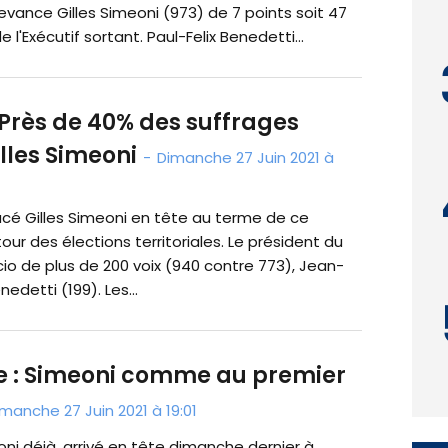
 devance Gilles Simeoni (973) de 7 points soit 47
l'Exécutif sortant. Paul-Felix Benedetti...
 Près de 40% des suffrages
lles Simeoni
-
Dimanche 27 Juin 2021 à
acé Gilles Simeoni en tête au terme de ce
ur des élections territoriales. Le président du
io de plus de 200 voix (940 contre 773), Jean-
edetti (199). Les...
e : Simeoni comme au premier
manche 27 Juin 2021 à 19:01
oni déjà, arrivé en tête dimanche dernier à