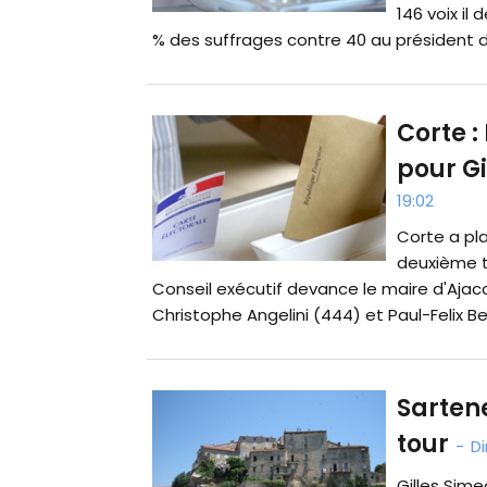
146 voix il
% des suffrages contre 40 au président de 
Corte :
pour Gi
19:02
Corte a pl
deuxième to
Conseil exécutif devance le maire d'Ajacc
Christophe Angelini (444) et Paul-Felix Ben
Sarten
tour
-
Di
Gilles Sime