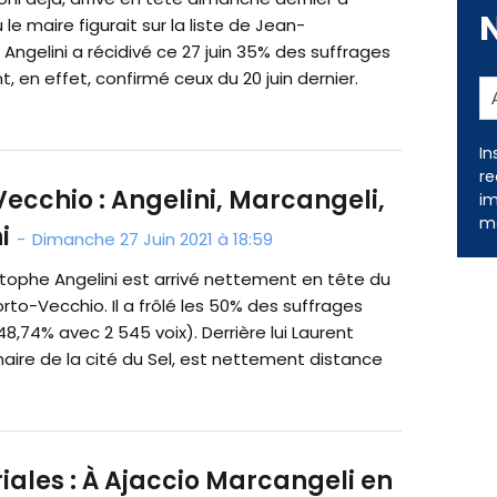
 le maire figurait sur la liste de Jean-
Angelini a récidivé ce 27 juin 35% des suffrages
, en effet, confirmé ceux du 20 juin dernier.
ecchio : Angelini, Marcangeli,
In
re
i
-
Dimanche 27 Juin 2021 à 18:59
im
me
tophe Angelini est arrivé nettement en tête du
orto-Vecchio. Il a frôlé les 50% des suffrages
8,74% avec 2 545 voix). Derrière lui Laurent
aire de la cité du Sel, est nettement distance
riales : À Ajaccio Marcangeli en