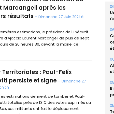
L
t Marcangeli après les
rs résultats
-
Dimanche 27 Juin 2021 à
06
U
Cr
remières estimations, le président de l´Exécutif
re d’Ajaccio Laurent Marcangeli de plus de sept
06
ours de 20 heures 30, devant la mairie, ce
C
o
ét
 Territoriales : Paul-Felix
06
A
ti persiste et signe
-
Dimanche 27
s
20:20
05
res estimations viennent de tomber et Paul-
Bi
etti totalise près de 13 % des votes exprimés au
p
Sax, ses militants ont fait le déplacement