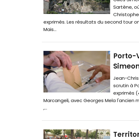
Sartène, où
Christophe 
exprimés. Les résultats du second tour ont
Mais...
Porto-V
Simeon
Jean-Chris
scrutin à P
exprimés (4
Marcangeli, avec Georges Mela l'ancien m
,...
Territo