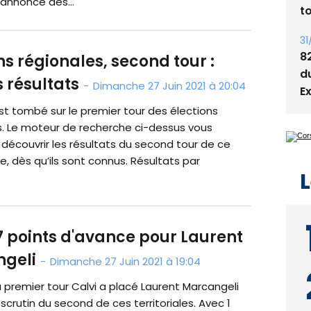
'annonce des...
31
T
t
ns régionales, second tour :
31
s résultats
-
Dimanche 27 Juin 2021 à 20:04
8
d
st tombé sur le premier tour des élections
E
es. Le moteur de recherche ci-dessus vous
découvrir les résultats du second tour de ce
, dès qu’ils sont connus. Résultats par
L
 7 points d'avance pour Laurent
geli
-
Dimanche 27 Juin 2021 à 19:04
remier tour Calvi a placé Laurent Marcangeli
scrutin du second de ces territoriales. Avec 1