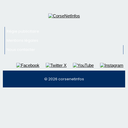
Newsletter
Inscrivez-vous à la newsletter de CNI et recevez par
email les infos les plus importantes et une sélection de
nos meilleurs articles
Régie publicitaire
Mentions légales
Nous contacter