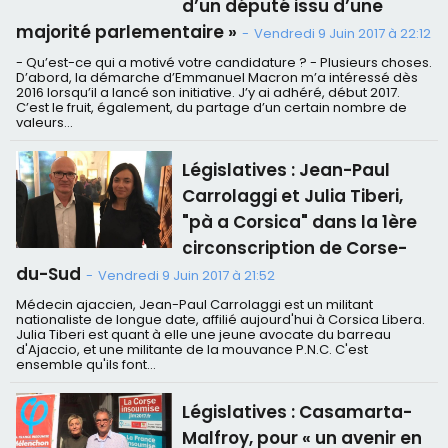
d’un député issu d’une
majorité parlementaire »
-
Vendredi 9 Juin 2017 à 22:12
- Qu’est-ce qui a motivé votre candidature ? - Plusieurs choses.
D’abord, la démarche d’Emmanuel Macron m’a intéressé dès
2016 lorsqu’il a lancé son initiative. J’y ai adhéré, début 2017.
C’est le fruit, également, du partage d’un certain nombre de
valeurs...
Législatives : Jean-Paul
Carrolaggi et Julia Tiberi,
"pà a Corsica" dans la 1ère
circonscription de Corse-
du-Sud
-
Vendredi 9 Juin 2017 à 21:52
Médecin ajaccien, Jean-Paul Carrolaggi est un militant
nationaliste de longue date, affilié aujourd'hui à Corsica Libera.
Julia Tiberi est quant à elle une jeune avocate du barreau
d'Ajaccio, et une militante de la mouvance P.N.C. C'est
ensemble qu'ils font...
Législatives : Casamarta-
Malfroy, pour « un avenir en