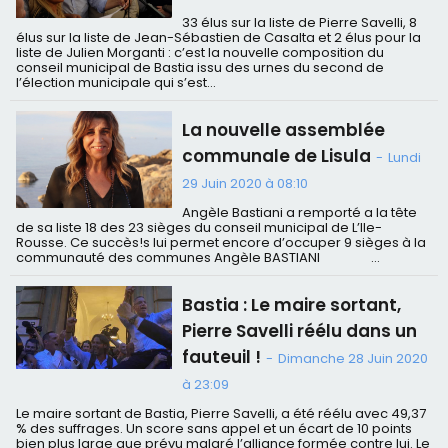
33 élus sur la liste de Pierre Savelli, 8
élus sur la liste de Jean-Sébastien de Casalta et 2 élus pour la
liste de Julien Morganti : c’est la nouvelle composition du
conseil municipal de Bastia issu des urnes du second de
l’élection municipale qui s’est...
La nouvelle assemblée
communale de Lisula
-
Lundi
29 Juin 2020 à 08:10
Angèle Bastiani a remporté a la tête
de sa liste 18 des 23 sièges du conseil municipal de L’Ile-
Rousse. Ce succès!s lui permet encore d’occuper 9 sièges à la
communauté des communes Angèle BASTIANI ...
Bastia : Le maire sortant,
Pierre Savelli réélu dans un
fauteuil !
-
Dimanche 28 Juin 2020
à 23:09
Le maire sortant de Bastia, Pierre Savelli, a été réélu avec 49,37
% des suffrages. Un score sans appel et un écart de 10 points
bien plus large que prévu malgré l’alliance formée contre lui. Le