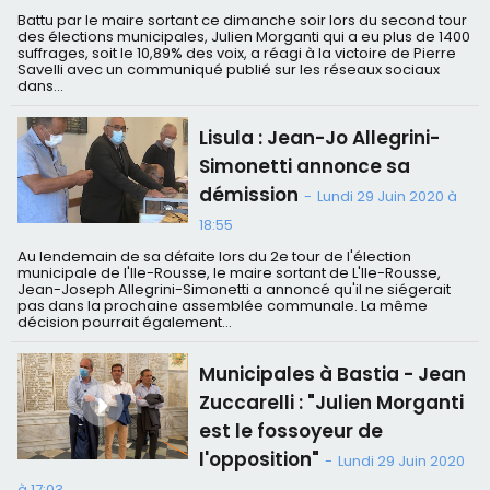
Battu par le maire sortant ce dimanche soir lors du second tour
des élections municipales, Julien Morganti qui a eu plus de 1400
suffrages, soit le 10,89% des voix, a réagi à la victoire de Pierre
Savelli avec un communiqué publié sur les réseaux sociaux
dans...
Lisula : Jean-Jo Allegrini-
Simonetti annonce sa
démission
-
Lundi 29 Juin 2020 à
18:55
Au lendemain de sa défaite lors du 2e tour de l'élection
municipale de l'Ile-Rousse, le maire sortant de L'Ile-Rousse,
Jean-Joseph Allegrini-Simonetti a annoncé qu'il ne siégerait
pas dans la prochaine assemblée communale. La même
décision pourrait également...
Municipales à Bastia - Jean
Zuccarelli : "Julien Morganti
est le fossoyeur de
l'opposition"
-
Lundi 29 Juin 2020
à 17:03