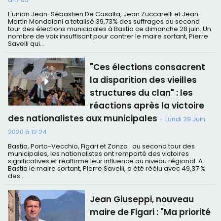
L'union Jean-Sébastien De Casalta, Jean Zuccarelli et Jean-
Martin Mondoloni a totalisé 39,73% des suffrages au second
tour des élections municipales à Bastia ce dimanche 28 juin. Un
nombre de voix insuffisant pour contrer le maire sortant, Pierre
Savelli qui...
"Ces élections consacrent
la disparition des vieilles
structures du clan" : les
réactions après la victoire
des nationalistes aux municipales
-
Lundi 29 Juin
2020 à 12:24
Bastia, Porto-Vecchio, Figari et Zonza : au second tour des
municipales, les nationalistes ont remporté des victoires
significatives et reaffirmé leur influence au niveau régional. A
Bastia le maire sortant, Pierre Savelli, a été réélu avec 49,37 %
des...
Jean Giuseppi, nouveau
maire de Figari : "Ma priorité