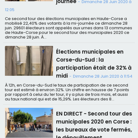
journée
-
Dimanche 28 Juin 2020 à
12:05
Ce second tour des élections municipales en Haute-Corse a
mobilisé 22,40% des votants à la mi-journée ce dimanche 28
juin. 29601 électeurs sont appelés aux urnes dans 13 communes
de Haute-Corse pour le second tour des municipales 2020 ce
dimanche 28 juin. À...
Élections municipales en
Corse-du-Sud : la
participation était de 32% à
midi
-
Dimanche 28 Juin 2020 à 11:54
À 12h, en Corse-du-Sud le taux de participation de ce second
tour est estimé à environ 32%. Un chiffre en hausse de 7 points
par rapport à celui du 1er tour, il y a plus de trois mois, et aussi
au taux national qui est de 15,29%. Les électeurs des 8...
EN DIRECT - Second tour des
municipales 2020 en Corse :
les bureaux de vote fermés,
le dépouillement