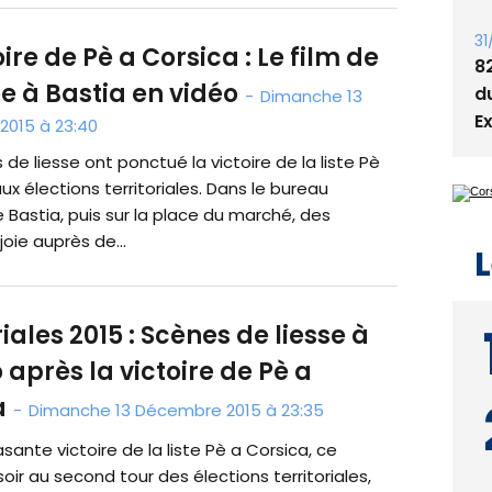
T
t
oire de Pè a Corsica : Le film de
ée à Bastia en vidéo
31
-
Dimanche 13
8
015 à 23:40
d
de liesse ont ponctué la victoire de la liste Pè
E
ux élections territoriales. Dans le bureau
e Bastia, puis sur la place du marché, des
oie auprès de...
L
riales 2015 : Scènes de liesse à
 après la victoire de Pè a
a
-
Dimanche 13 Décembre 2015 à 23:35
asante victoire de la liste Pè a Corsica, ce
ir au second tour des élections territoriales,