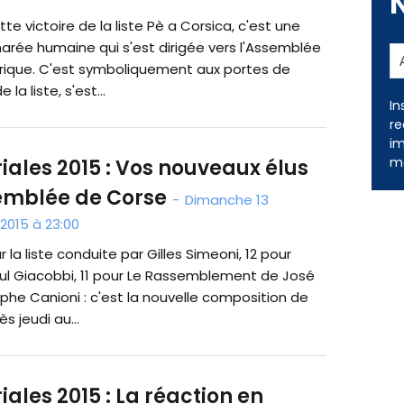
tte victoire de la liste Pè a Corsica, c'est une
arée humaine qui s'est dirigée vers l'Assemblée
rique. C'est symboliquement aux portes de
la liste, s'est...
In
riales 2015 : Vos nouveaux élus
re
im
semblée de Corse
-
Dimanche 13
me
015 à 23:00
r la liste conduite par Gilles Simeoni, 12 pour
aul Giacobbi, 11 pour Le Rassemblement de José
ophe Canioni : c'est la nouvelle composition de
s jeudi au...
riales 2015 : La réaction en