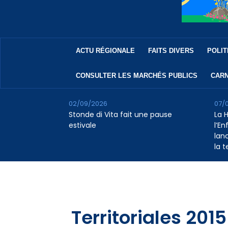
ACTU RÉGIONALE
FAITS DIVERS
POLIT
CONSULTER LES MARCHÉS PUBLICS
CARN
02/09/2026
07/
Stonde di Vita fait une pause
La 
estivale
l’E
lan
la 
Territoriales 2015