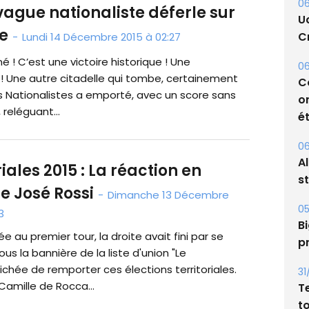
 vague nationaliste déferle sur
e
06
-
Lundi 14 Décembre 2015 à 02:27
U
né ! C’est une victoire historique ! Une
Cr
 ! Une autre citadelle qui tombe, certainement
 des Nationalistes a emporté, avec un score sans
06
 reléguant...
C
o
ét
riales 2015 : La réaction en
06
e José Rossi
A
-
Dimanche 13 Décembre
s
3
ée au premier tour, la droite avait fini par se
05
ous la bannière de la liste d'union "Le
Bi
hée de remporter ces élections territoriales.
p
 Camille de Rocca...
31