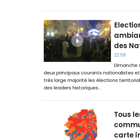
Electio
ambianc
des Nat
22:58
Dimanche so
deux principaux courants nationalistes e
très large majorité les élections territori
des leaders historiques...
Tous le
commun
carte i