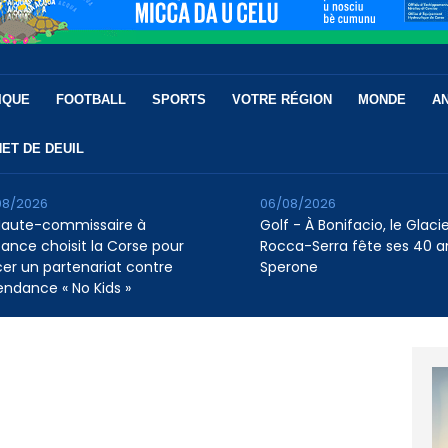
IQUE
FOOTBALL
SPORTS
VOTRE RÉGION
MONDE
A
ET DE DEUIL
08/2026
06/08/2026
Haute-commissaire à
Golf - À Bonifacio, le Glaci
nfance choisit la Corse pour
Rocca-Serra fête ses 40 a
cer un partenariat contre
Sperone
tendance « No Kids »