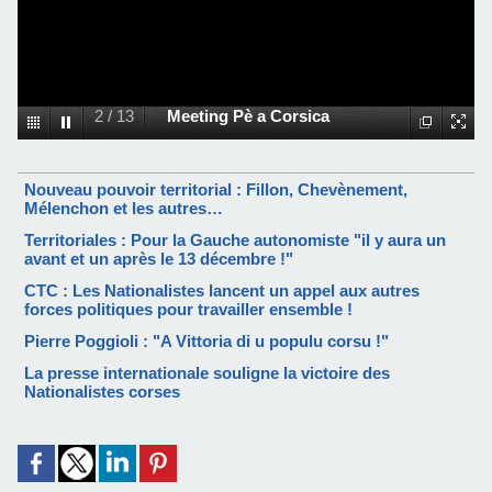
2
/
13
Meeting Pè a Corsica
Nouveau pouvoir territorial : Fillon, Chevènement,
Mélenchon et les autres…
Territoriales : Pour la Gauche autonomiste "il y aura un
avant et un après le 13 décembre !"
CTC : Les Nationalistes lancent un appel aux autres
forces politiques pour travailler ensemble !
Pierre Poggioli : "A Vittoria di u populu corsu !"
La presse internationale souligne la victoire des
Nationalistes corses