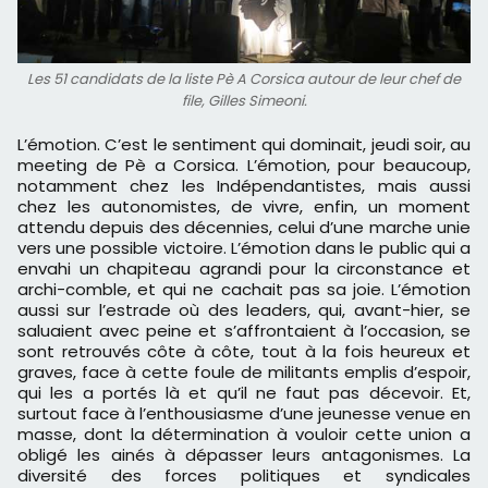
Les 51 candidats de la liste Pè A Corsica autour de leur chef de
file, Gilles Simeoni.
L’émotion. C’est le sentiment qui dominait, jeudi soir, au
meeting de Pè a Corsica. L’émotion, pour beaucoup,
notamment chez les Indépendantistes, mais aussi
chez les autonomistes, de vivre, enfin, un moment
attendu depuis des décennies, celui d’une marche unie
vers une possible victoire. L’émotion dans le public qui a
envahi un chapiteau agrandi pour la circonstance et
archi-comble, et qui ne cachait pas sa joie. L’émotion
aussi sur l’estrade où des leaders, qui, avant-hier, se
saluaient avec peine et s’affrontaient à l’occasion, se
sont retrouvés côte à côte, tout à la fois heureux et
graves, face à cette foule de militants emplis d’espoir,
qui les a portés là et qu’il ne faut pas décevoir. Et,
surtout face à l’enthousiasme d’une jeunesse venue en
masse, dont la détermination à vouloir cette union a
obligé les ainés à dépasser leurs antagonismes. La
diversité des forces politiques et syndicales