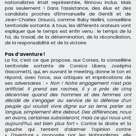
nationalistes était représentée, Rinnovu inclus. Mais
pas seulement ! Dans l’assistance, des élus et des
candidats proches d’Emmanuelle de Gentili et de
Jean-Charles Orsucci, comme Baby Niellini, conseillère
territoriale sortante. A tous, les différents orateurs vont
expliquer que le temps est enfin venu : le temps de la
foi, du travail, de la détermination, de la réconciliation,
de la responsabilité et de la victoire.
Pas d’aventure !
La foi, c’est ce que propose, aux Corses, la conseillère
territoriale sortante de Corsica Libera, Josépha
Giacometti, qui, en ouvrant le meeting, donne le ton et
répond, avec force, aux critiques et imprécations de
ses adversaires : «
Non ! Notre engagement n'est pas
artificiel. Il prend ses racines, il y a près de cinq
décennies quand des hommes et des femmes ont
décidé de s’engager au service de la défense d’un
peuple qui voulait vivre digne sur sa terre, parler sa
langue, simplement être debout. Des différences, nous
en avons, certaines subsisteront, mais ce qui nous unit,
aujourd’hui, est bien plus fort
». Contre la droite et la
gauche qui tentent d’alarmer l’opinion contre
«
l’aventure
» proposée par les Nationalistes, elle