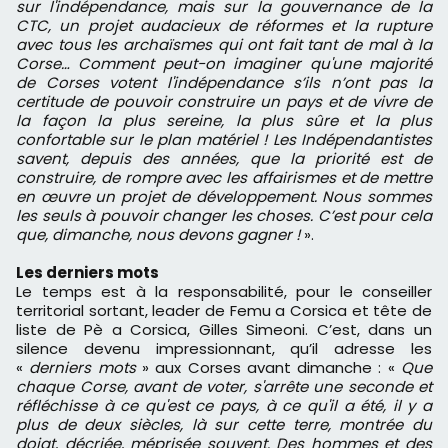
sur l'indépendance, mais sur la gouvernance de la
CTC, un projet audacieux de réformes et la rupture
avec tous les archaïsmes qui ont fait tant de mal à la
Corse… Comment peut-on imaginer qu'une majorité
de Corses votent l'indépendance s’ils n’ont pas la
certitude de pouvoir construire un pays et de vivre de
la façon la plus sereine, la plus sûre et la plus
confortable sur le plan matériel ! Les Indépendantistes
savent, depuis des années, que la priorité est de
construire, de rompre avec les affairismes et de mettre
en œuvre un projet de développement. Nous sommes
les seuls à pouvoir changer les choses. C’est pour cela
que, dimanche, nous devons gagner !
».
Les derniers mots
Le temps est à la responsabilité, pour le conseiller
territorial sortant, leader de Femu a Corsica et tête de
liste de Pè a Corsica, Gilles Simeoni. C’est, dans un
silence devenu impressionnant, qu’il adresse les
«
derniers mots
» aux Corses avant dimanche : «
Que
chaque Corse, avant de voter, s'arrête une seconde et
réfléchisse à ce qu'est ce pays, à ce qu'il a été, il y a
plus de deux siècles, là sur cette terre, montrée du
doigt, décriée, méprisée souvent. Des hommes et des