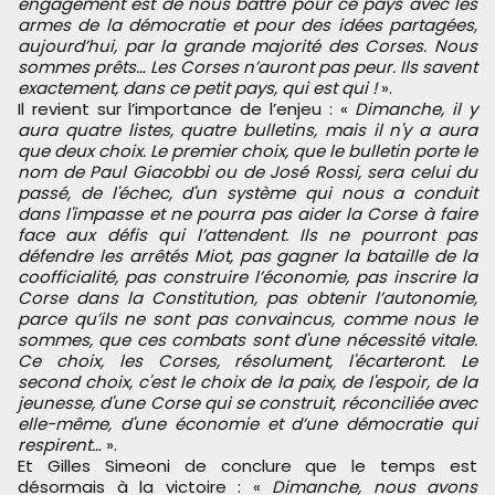
engagement est de nous battre pour ce pays avec les
armes de la démocratie et pour des idées partagées,
aujourd’hui, par la grande majorité des Corses. Nous
sommes prêts… Les Corses n’auront pas peur. Ils savent
exactement, dans ce petit pays, qui est qui !
».
Il revient sur l’importance de l’enjeu : «
Dimanche, il y
aura quatre listes, quatre bulletins, mais il n'y a aura
que deux choix. Le premier choix, que le bulletin porte le
nom de Paul Giacobbi ou de José Rossi, sera celui du
passé, de l'échec, d'un système qui nous a conduit
dans l'impasse et ne pourra pas aider la Corse à faire
face aux défis qui l’attendent. Ils ne pourront pas
défendre les arrêtés Miot, pas gagner la bataille de la
coofficialité, pas construire l’économie, pas inscrire la
Corse dans la Constitution, pas obtenir l’autonomie,
parce qu’ils ne sont pas convaincus, comme nous le
sommes, que ces combats sont d'une nécessité vitale.
Ce choix, les Corses, résolument, l'écarteront. Le
second choix, c'est le choix de la paix, de l'espoir, de la
jeunesse, d'une Corse qui se construit, réconciliée avec
elle-même, d'une économie et d’une démocratie qui
respirent…
».
Et Gilles Simeoni de conclure que le temps est
désormais à la victoire : «
Dimanche, nous avons