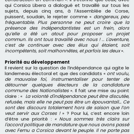
qui Corsica Libera a dialogué et travaillé sur tous les
sujets, depuis cinq ans, à l’Assemblée de Corse,
puissent, soudain, le rejeter comme «
dangereux, peu
fréquentable. Plus personne ne peut croire que la
présence des Indépendantistes est un frein, alors
qu’elle a été un atout pour proposer un projet
commun. Ils ont tous travaillé avec nous !
…
L'aventure,
c’est de continuer avec des élus qui étaient, soit
incompétents, soit malhonnêtes, et parfois les deux
».
Priorité au développement
Il revient sur la question de l’indépendance qui agite le
landerneau électoral et que des candidats «
ont voulu,
de mauvaise foi, instrumentaliser pour tenter de
détourner quelques électeurs de la candidature
commune des Nationalistes
». Il fait une mise au point
claire : «
La volonté d'indépendance peut être discutée,
refusée, mais elle ne peut pas être un épouvantail… Ce
sont des discours totalement hors de saison que l’on
veut servir aux Corses !
» ? Pour lui, c’est encore loin
d’être une priorité :
« Nous sommes très clairs sur
l'accord politique de mandature que nous avons passé
avec Femu a Corsica devant le peuple. Il ne porte pas