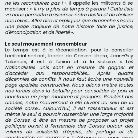
ne les reconduirez pas !
». Il appelle les militants à se
mobiliser : «
Il n’y a plus de temps à perdre ! Cette liste
va nous permettre d'assumer notre destin et de réaliser
nos rêves… Allez dire et expliquez que dimanche s'écrira
une page majeure de notre histoire faite de justice,
d'émancipation et de liberté
».
Le seul mouvement rassembleur
Le temps est à la réconciliation, pour le conseiller
territorial sortant, leader de Corsica Libera, Jean-Guy
Talamoni, il est à l’union et à la victoire. « L
es
Nationalistes unis sont en mesure de gagner et
d’accéder aux responsabilités… Après quatre
décennies de conflits, il nous faut écrire une nouvelle
page apaisée, constructive. Nous allons mettre toutes
nos forces dans la bataille pour consolider la paix et
construire un pays moderne et prospère. Pendant des
années, notre mouvement a été clivant au sein de la
société corse… Aujourd’hui, il est rassembleur et est
même le seul à pouvoir rassembler une large majorité
de Corses, à être en mesure de proposer un projet
politique ouvert à l'ensemble des Corses autour des
valeurs de solidarité, d’équité, de partage et de
construction en commun
». Il s’étonne que ceux, avec