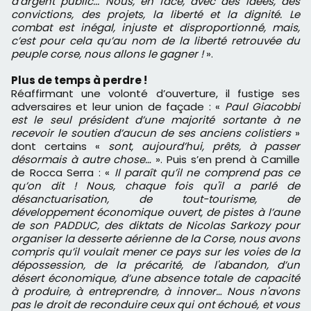
d’argent public... Nous, en face, avec des idées, des
convictions, des projets, la liberté et la dignité. Le
combat est inégal, injuste et disproportionné, mais,
c’est pour cela qu’au nom de la liberté retrouvée du
peuple corse, nous allons le gagner !
».
Plus de temps à perdre !
Réaffirmant une volonté d’ouverture, il fustige ses
adversaires et leur union de façade : «
Paul Giacobbi
est le seul président d’une majorité sortante à ne
recevoir le soutien d’aucun de ses anciens colistiers
»
dont certains «
sont, aujourd’hui, prêts, à passer
désormais à autre chose…
». Puis s’en prend à Camille
de Rocca Serra : «
Il paraît qu’il ne comprend pas ce
qu’on dit ! Nous, chaque fois qu'il a parlé de
désanctuarisation, de tout-tourisme, de
développement économique ouvert, de pistes à l’aune
de son PADDUC, des diktats de Nicolas Sarkozy pour
organiser la desserte aérienne de la Corse, nous avons
compris qu’il voulait mener ce pays sur les voies de la
dépossession, de la précarité, de l'abandon, d’un
désert économique, d’une absence totale de capacité
à produire, à entreprendre, à innover… Nous n'avons
pas le droit de reconduire ceux qui ont échoué, et vous