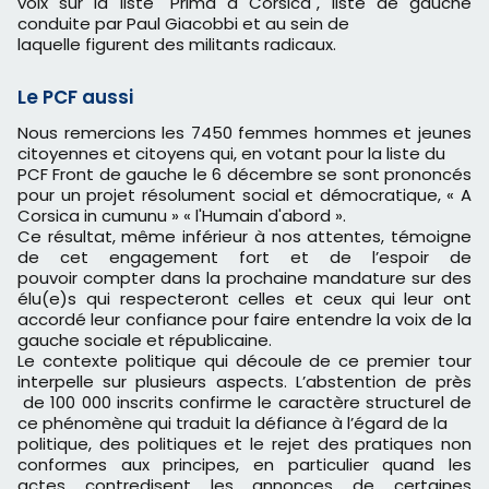
voix sur la liste "Prima a Corsica", liste de gauche
conduite par Paul Giacobbi et au sein de
laquelle figurent des militants radicaux.
Le PCF aussi
Nous remercions les 7450 femmes hommes et jeunes
citoyennes et citoyens qui, en votant pour la liste du
PCF Front de gauche le 6 décembre se sont prononcés
pour un projet résolument social et démocratique, « A
Corsica in cumunu » « l'Humain d'abord ».
Ce résultat, même inférieur à nos attentes, témoigne
de cet engagement fort et de l’espoir de
pouvoir compter dans la prochaine mandature sur des
élu(e)s qui respecteront celles et ceux qui leur ont
accordé leur confiance pour faire entendre la voix de la
gauche sociale et républicaine.
Le contexte politique qui découle de ce premier tour
interpelle sur plusieurs aspects. L’abstention de près
de 100 000 inscrits confirme le caractère structurel de
ce phénomène qui traduit la défiance à l’égard de la
politique, des politiques et le rejet des pratiques non
conformes aux principes, en particulier quand les
actes contredisent les annonces de certaines