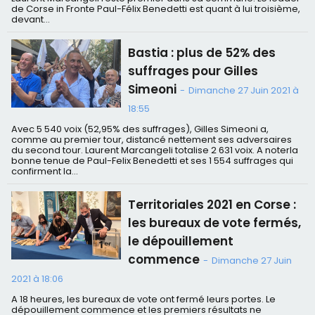
de Corse in Fronte Paul-Félix Benedetti est quant à lui troisième,
devant...
Bastia : plus de 52% des
suffrages pour Gilles
Simeoni
-
Dimanche 27 Juin 2021 à
18:55
Avec 5 540 voix (52,95% des suffrages), Gilles Simeoni a,
comme au premier tour, distancé nettement ses adversaires
du second tour. Laurent Marcangeli totalise 2 631 voix. A noterla
bonne tenue de Paul-Felix Benedetti et ses 1 554 suffrages qui
confirment la...
Territoriales 2021 en Corse :
les bureaux de vote fermés,
le dépouillement
commence
-
Dimanche 27 Juin
2021 à 18:06
A 18 heures, les bureaux de vote ont fermé leurs portes. Le
dépouillement commence et les premiers résultats ne