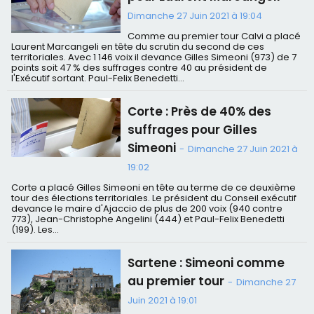
Dimanche 27 Juin 2021 à 19:04
Comme au premier tour Calvi a placé
Laurent Marcangeli en tête du scrutin du second de ces
territoriales. Avec 1 146 voix il devance Gilles Simeoni (973) de 7
points soit 47 % des suffrages contre 40 au président de
l'Exécutif sortant. Paul-Felix Benedetti...
Corte : Près de 40% des
suffrages pour Gilles
Simeoni
-
Dimanche 27 Juin 2021 à
19:02
Corte a placé Gilles Simeoni en tête au terme de ce deuxième
tour des élections territoriales. Le président du Conseil exécutif
devance le maire d'Ajaccio de plus de 200 voix (940 contre
773), Jean-Christophe Angelini (444) et Paul-Felix Benedetti
(199). Les...
Sartene : Simeoni comme
au premier tour
-
Dimanche 27
Juin 2021 à 19:01