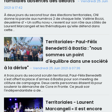
familiales absentes des débats"
-
Vendredi 25 Juin
2021 à 17:42
À deux jours du second tour des élections territoriales, CNI
donne la parole aux numéros 2 de chaque liste. Valérie Bozzi,
deuxième d’ « Un soffiu novu », revient sur son rôle aux côtés de
Laurent Marcangeli et les thématiques qu’elle défend dans
cette...
Territoriales- Paul-Félix
Benedetti à Bastia : "nous
sommes un point
d'équilibre dans une société
à la dérive"
-
Vendredi 25 Juin 2021 à 07:36
A trois jours du second scrutin territorial, Paul-Félix Benedetti
s'est offert la place d'armes à Bastia pour son meeting de
clôture de campagne. Deux cents personnes étaient là pour
soutenir la démarche de Core in Fronte. Ce jeudi soir
l'indépendantiste a de...
Territoriales - Laurent
Marcangeli « Il est encore