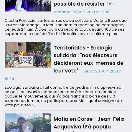
possible de résister ! »
-
Vendredi 25 Juin 2021 à 07:30
C’est à Porticcio, sur les terres de sa colistière Valérie Bozzi que
Laurent Marcangeli a tenu son dernier meeting de campagne,
ce jeudi 24 juin. À trois jours du second tour, devant 400 de ses
supporters, le chef de file d’ « Un soffiu novu » s’affirme plus...
Territoriales - Ecologia
sulidaria : "nos électeurs
décideront eux-mêmes de
leur vote"
-
Jeudi 24 Juin 2021 à
18:24
Ecologia sulidaria a fait connaitre ce jeudi en fin d'après-midi
sa position avant le second tour des élections territoriales
auquel le mouvement, qui n'a pas franchi la barre des 5 %
dimanche dernier, ne participera pas. Mais quel consigne de
vote pour ses 5...
Mafia en Corse - Jean-Félix
Acquaviva (Fà populu