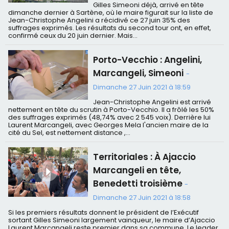
Gilles Simeoni déjà, arrivé en tête
dimanche dernier à Sartène, où le maire figurait sur la liste de
Jean-Christophe Angelini a récidivé ce 27 juin 35% des
suffrages exprimés. Les résultats du second tour ont, en effet,
confirmé ceux du 20 juin dernier. Mais...
Porto-Vecchio : Angelini,
Marcangeli, Simeoni
-
Dimanche 27 Juin 2021 à 18:59
Jean-Christophe Angelini est arrivé
nettement en tête du scrutin à Porto-Vecchio. Il a frôlé les 50%
des suffrages exprimés (48,74% avec 2 545 voix). Derrière lui
Laurent Marcangeli, avec Georges Mela l'ancien maire de la
cité du Sel, est nettement distance ,...
Territoriales : À Ajaccio
Marcangeli en tête,
Benedetti troisième
-
Dimanche 27 Juin 2021 à 18:58
Si les premiers résultats donnent le président de l’Exécutif
sortant Gilles Simeoni largement vainqueur, le maire d’Ajaccio
Laurent Marcangeli reste premier dans sa commune. Le leader