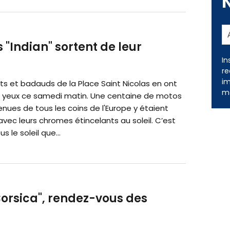
s "Indian" sortent de leur
In
re
im
ts et badauds de la Place Saint Nicolas en ont
me
es yeux ce samedi matin. Une centaine de motos
venues de tous les coins de l'Europe y étaient
vec leurs chromes étincelants au soleil. C’est
s le soleil que...
 Corsica", rendez-vous des