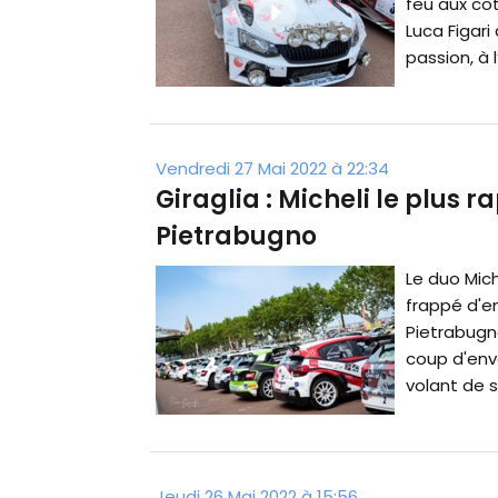
feu aux côt
Luca Figar
passion, à l
Vendredi 27 Mai 2022 à 22:34
Giraglia : Micheli le plus r
Pietrabugno
Le duo Mich
frappé d'en
Pietrabugno
coup d'envo
volant de sa
Jeudi 26 Mai 2022 à 15:56