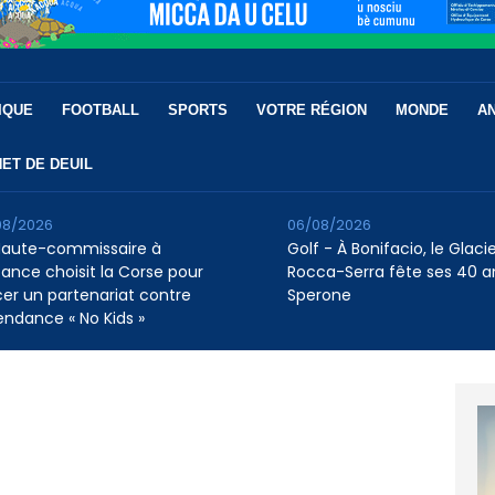
IQUE
FOOTBALL
SPORTS
VOTRE RÉGION
MONDE
A
ET DE DEUIL
08/2026
06/08/2026
Haute-commissaire à
Golf - À Bonifacio, le Glaci
nfance choisit la Corse pour
Rocca-Serra fête ses 40 a
cer un partenariat contre
Sperone
tendance « No Kids »