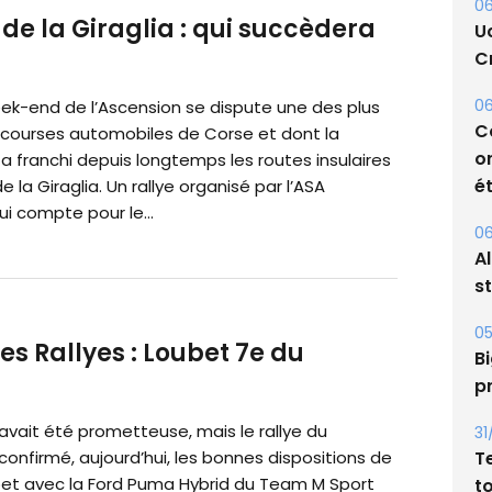
06
de la Giraglia : qui succèdera
U
Cr
06
ek-end de l’Ascension se dispute une des plus
C
courses automobiles de Corse et dont la
o
a franchi depuis longtemps les routes insulaires
ét
e la Giraglia. Un rallye organisé par l’ASA
ui compte pour le...
06
A
s
05
 Rallyes : Loubet 7e du
Bi
p
avait été prometteuse, mais le rallye du
31
T
confirmé, aujourd’hui, les bonnes dispositions de
ubet avec la Ford Puma Hybrid du Team M Sport
t