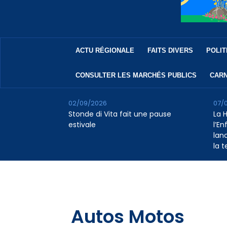
ACTU RÉGIONALE
FAITS DIVERS
POLIT
CONSULTER LES MARCHÉS PUBLICS
CARN
02/09/2026
07/
Stonde di Vita fait une pause
La 
estivale
l’E
lan
la 
Autos Motos