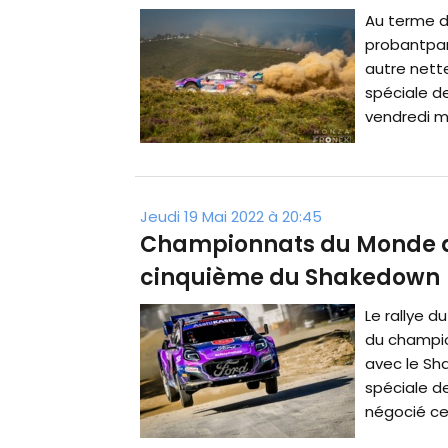
Au terme d
probantpar
autre nett
spéciale d
vendredi ma
Jeudi 19 Mai 2022 à 20:45
Championnats du Monde des
cinquième du Shakedown
Le rallye d
du champio
avec le Sh
spéciale de
négocié cet