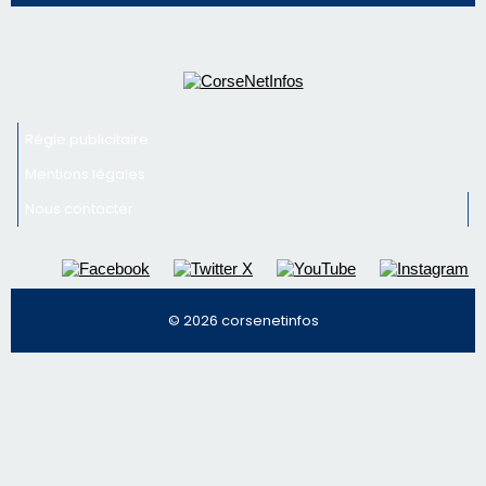
Newsletter
Inscrivez-vous à la newsletter de CNI et recevez par
email les infos les plus importantes et une sélection de
nos meilleurs articles
Régie publicitaire
Mentions légales
Nous contacter