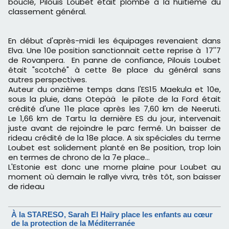
boucle, Pilouis Loubet était plombé à la huitième du
classement général.
En début d'après-midi les équipages revenaient dans
Elva. Une 10e position sanctionnait cette reprise à 17''7
de Rovanpera. En panne de confiance, Pilouis Loubet
était "scotché" à cette 8e place du général sans
autres perspectives.
Auteur du onzième temps dans l'ES15 Maekula et 10e,
sous la pluie, dans Otepää le pilote de la Ford était
crédité d'une 11e place après les 7,60 km de Neeruti.
Le 1,66 km de Tartu la dernière ES du jour, intervenait
juste avant de rejoindre le parc fermé. Un baisser de
rideau crédité de la 18e place. A six spéciales du terme
Loubet est solidement planté en 8e position, trop loin
en termes de chrono de la 7e place...
L'Estonie est donc une morne plaine pour Loubet au
moment où demain
le rallye vivra, très tôt, son baisser
de rideau
À la STARESO, Sarah El Haïry place les enfants au cœur
de la protection de la Méditerranée