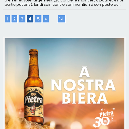
a en effet voté largement (26 contre le maintien, 8 pour et 4 non
participations), lundi soir, contre son maintien à son poste au...
1
2
3
4
5
»
...
14