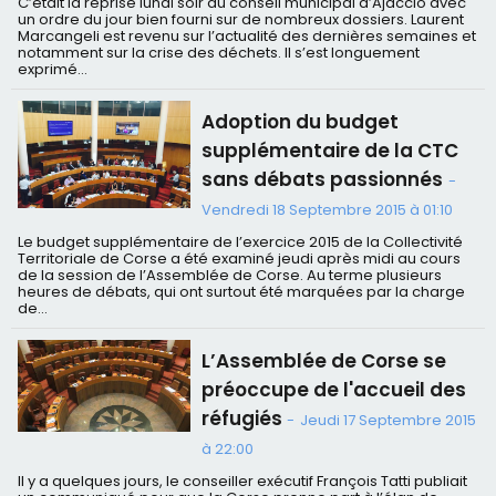
C’était la reprise lundi soir au conseil municipal d’Ajaccio avec
un ordre du jour bien fourni sur de nombreux dossiers. Laurent
Marcangeli est revenu sur l’actualité des dernières semaines et
notamment sur la crise des déchets. Il s’est longuement
exprimé...
Adoption du budget
supplémentaire de la CTC
sans débats passionnés
-
Vendredi 18 Septembre 2015 à 01:10
Le budget supplémentaire de l’exercice 2015 de la Collectivité
Territoriale de Corse a été examiné jeudi après midi au cours
de la session de l’Assemblée de Corse. Au terme plusieurs
heures de débats, qui ont surtout été marquées par la charge
de...
L’Assemblée de Corse se
préoccupe de l'accueil des
réfugiés
-
Jeudi 17 Septembre 2015
à 22:00
Il y a quelques jours, le conseiller exécutif François Tatti publiait