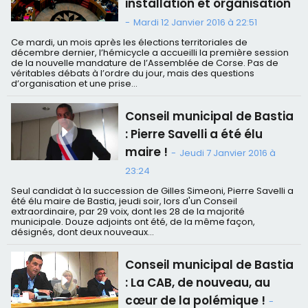
installation et organisation
-
Mardi 12 Janvier 2016 à 22:51
Ce mardi, un mois après les élections territoriales de
décembre dernier, l’hémicycle a accueilli la première session
de la nouvelle mandature de l’Assemblée de Corse. Pas de
véritables débats à l’ordre du jour, mais des questions
d’organisation et une prise...
Conseil municipal de Bastia
: Pierre Savelli a été élu
maire !
-
Jeudi 7 Janvier 2016 à
23:24
Seul candidat à la succession de Gilles Simeoni, Pierre Savelli a
été élu maire de Bastia, jeudi soir, lors d'un Conseil
extraordinaire, par 29 voix, dont les 28 de la majorité
municipale. Douze adjoints ont été, de la même façon,
désignés, dont deux nouveaux...
Conseil municipal de Bastia
: La CAB, de nouveau, au
cœur de la polémique !
-