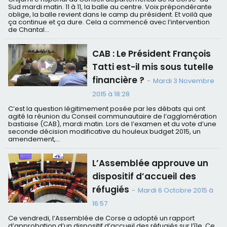
Sud mardi matin. 11 à 11, la balle au centre. Voix prépondérante
oblige, la balle revient dans le camp du président. Et voilà que
ça continue et ça dure. Cela a commencé avec l’intervention
de Chantal...
CAB : Le Président François
Tatti est-il mis sous tutelle
financière ?
-
Mardi 3 Novembre
2015 à 18:28
C’est la question légitimement posée par les débats qui ont
agité la réunion du Conseil communautaire de l’agglomération
bastiaise (CAB), mardi matin. Lors de l’examen et du vote d’une
seconde décision modificative du houleux budget 2015, un
amendement,...
L’Assemblée approuve un
dispositif d’accueil des
réfugiés
-
Mardi 6 Octobre 2015 à
16:57
Ce vendredi, l’Assemblée de Corse a adopté un rapport
d’approbation d’un dispositif d’accueil des réfugiés sur l’île. Ce