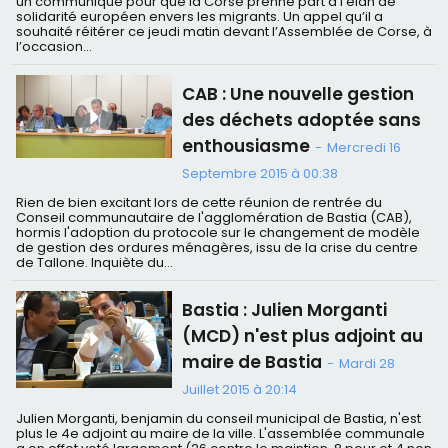
un communiqué pour que la Corse prenne part à l’élan de
solidarité européen envers les migrants. Un appel qu’il a
souhaité réitérer ce jeudi matin devant l’Assemblée de Corse, à
l’occasion...
CAB : Une nouvelle gestion
des déchets adoptée sans
enthousiasme
-
Mercredi 16
Septembre 2015 à 00:38
Rien de bien excitant lors de cette réunion de rentrée du
Conseil communautaire de l'agglomération de Bastia (CAB),
hormis l'adoption du protocole sur le changement de modèle
de gestion des ordures ménagères, issu de la crise du centre
de Tallone. Inquiète du...
Bastia : Julien Morganti
(MCD) n'est plus adjoint au
maire de Bastia
-
Mardi 28
Juillet 2015 à 20:14
Julien Morganti, benjamin du conseil municipal de Bastia, n'est
plus le 4e adjoint au maire de la ville. L'assemblée communale