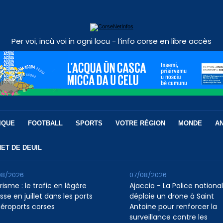
Per voi, incù voi in ogni locu - l’info corse en libre accès
IQUE
FOOTBALL
SPORTS
VOTRE RÉGION
MONDE
A
ET DE DEUIL
08/2026
07/08/2026
isme : le trafic en légère
Ajaccio - La Police nationa
se en juillet dans les ports
déploie un drone à Saint
aéroports corses
Antoine pour renforcer la
surveillance contre les