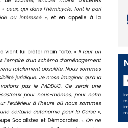
 de lâcheté, encore moins d’intérêts
, «
ceux, qui dans l’hémicycle, font le pari
bide ou intéressé
», et en appelle à la
le vient lui prêter main forte. «
Il faut un
us l’empire d’un schéma d’aménagement
 devenu totalement obsolète. Nous sommes
ibilité juridique. Je n’ose imaginer qu’à la
 votions pas le PADDUC. Ce serait une
désastreux pour nous-mêmes, pour notre
In
re
our l’extérieur à l’heure où nous sommes
im
à une certaine autonomie pour la Corse
»,
me
oupe Socialistes et Démocrates. «
On ne