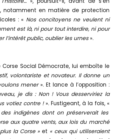
l’histoire…
», poursuit-il, avant de s’en
es, notamment en matière de protection
coles : «
Nos concitoyens ne veulent ni
ent est là, ni pour tout interdire, ni pour
r l’intérêt public, oublier les urnes
».
e Corse Social Démocrate, lui emboîte le
tif, volontariste et novateur. Il donne un
s voulons mener
». Et lance à l’opposition :
eau, je dis : Non ! Vous desserviriez la
us votiez contre !
». Fustigeant, à la fois, «
 des indigènes dont on préserverait les
orse aux quatre vents, aux lois du marché
 plus la Corse »
et
« ceux qui utiliseraient