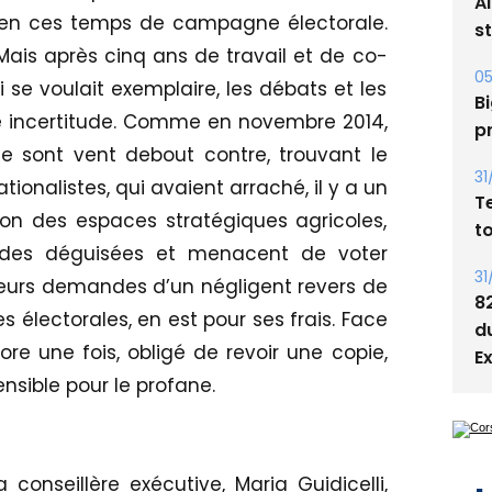
A
le en ces temps de campagne électorale.
s
Mais après cinq ans de travail et de co-
05
se voulait exemplaire, les débats et les
Bi
 incertitude. Comme en novembre 2014,
p
ne sont vent debout contre, trouvant le
31
ionalistes, qui avaient arraché, il y a un
T
ion des espaces stratégiques agricoles,
t
lades déguisées et menacent de voter
31
é leurs demandes d’un négligent revers de
8
s électorales, en est pour ses frais. Face
d
core une fois, obligé de revoir une copie,
E
ensible pour le profane.
 conseillère exécutive, Maria Guidicelli,