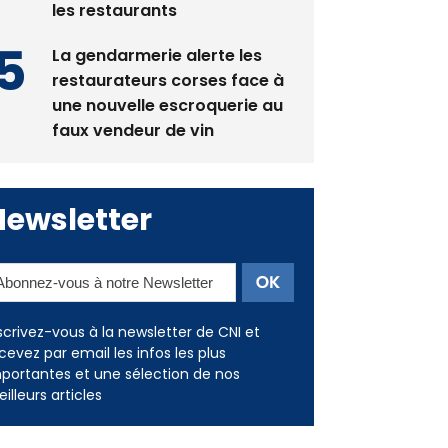
les restaurants
La gendarmerie alerte les
restaurateurs corses face à
une nouvelle escroquerie au
faux vendeur de vin
Newsletter
scrivez-vous à la newsletter de CNI et
cevez par email les infos les plus
portantes et une sélection de nos
illeurs articles