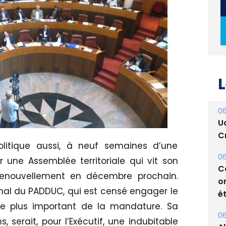
L
06
U
Cr
politique aussi, à neuf semaines d’une
06
une Assemblée territoriale qui vit son
C
renouvellement en décembre prochain.
o
nal du PADDUC, qui est censé engager le
ét
le plus important de la mandature. Sa
06
, serait, pour l’Exécutif, une indubitable