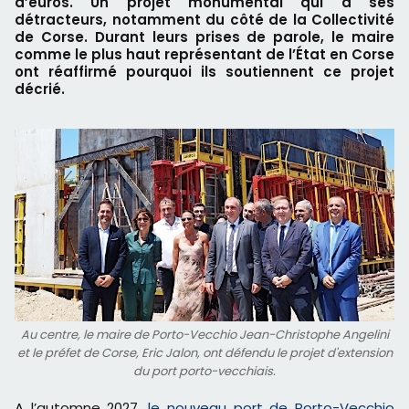
d’euros. Un projet monumental qui a ses
détracteurs, notamment du côté de la Collectivité
de Corse. Durant leurs prises de parole, le maire
comme le plus haut représentant de l’État en Corse
ont réaffirmé pourquoi ils soutiennent ce projet
décrié.
Au centre, le maire de Porto-Vecchio Jean-Christophe Angelini
et le préfet de Corse, Eric Jalon, ont défendu le projet d'extension
du port porto-vecchiais.
A l’automne 2027,
le nouveau port de Porto-Vecchio