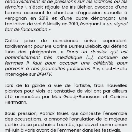
renouvellement et de pressions sur les victimes ou les
témoins
», s'était réjouie Me Iris Biehler, avocate d'une
femme accusant le chanteur d'agression sexuelle à
Perpignan en 2019 et d'une autre dénonçant une
tentative de viol à Neuilly en 2019, évoquant «
un signal
fort de l'accusation ».
Cette prise de conscience arrive cependant
tardivement pour Me Carine Durrieu Diebolt, qui défend
l'une des plaignantes. «
Dans un dossier qui est
potentiellement très médiatique (...), combien de
femmes il faut pour accuser une célébrité, pour
parvenir à des poursuites judiciaires ?
», s'est-t-elle
interrogée sur
BFMTV
.
Lors de la garde à vue de l'artiste, trois nouvelles
plaintes pour viols et tentative de viol ont par ailleurs
été annoncées par Mes Guedj-Benayoun et Corinne
Herrmann.
Sous pression, Patrick Bruel, qui conteste l'ensemble
des accusations, a annoncé l'annulation de la majeure
partie de sa prochaine tournée, qui devait commencer
mi-juin à Paris avant de l'emmener dans les festivals.