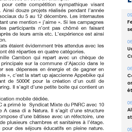
e pour cette compétition sympathique visant
. Ainsi douze projets réalisés pendant l’année
09
 sociaux du 5 au 12 décembre. Les internautes
Fe
tant une mention « j’aime ». Si les campagnes
 les participants n’ont pas chômé en faisant
s
près de leurs amis etc. L’expérience est ainsi
ion.
06
tats étaient évidemment très attendus avec les
U
ont été réparties en quatre catégories.
Cr
Camille Cambon qui repart avec un chèque de
 principale sur la commune d’Ajaccio dans le
06
iter ses dépenses en énergie et de gagner en
C
ls », c’est la start up ajaccienne Appebike qui
t de 5000€ pour la création d’un outil de
o
ing. Il s’agit d’une petite boite qui contient un
ét
cation mobile dédiée.
06
CdC a primé le Syndicat Mixte du PNRC avec 10
A
 A casa di a Natura. Il s’agit d’une structure
compose d’une bâtisse avec un réfectoire, une
s
de plusieurs chambres et sanitaires à l’étage.
c pour des séjours éducatifs en pleine nature.
05