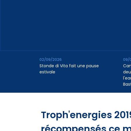
02/09/2026
09/
Stonde di Vita fait une pause
Cana
estivale
deu
l'e
Bas
Troph'energies 2019
récompensés ce me