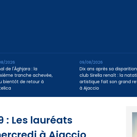
08/2026
09/08/2026
l de l'Àghjara : la
Dix ans après sa disparition,
xième tranche achevée,
club Sirella renaît : la natat
au bientôt de retour à
artistique fait son grand re
telica
à Ajaccio
 : Les lauréats
rcredi à Ajaccio