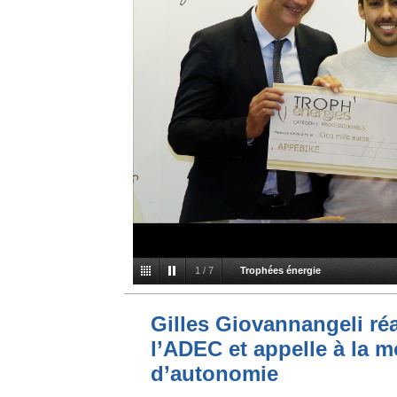
2
/
7
Trophées énergie
Gilles Giovannangeli réa
l’ADEC et appelle à la mo
d’autonomie