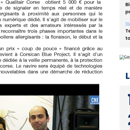
n » Qualitair Corse obtient 5 000 € pour la
Bi
ble de signaler en temps réel et de manière
p
llergisants à proximité aux personnes qui le
 numérique dédié. Il s’agit de mobiliser sur le
31
es experts et des amateurs intéressés par la
T
reconnaître trois phases importantes dans le
ens allergisants : la floraison, le début et la
t
un prix « coup de pouce » financé grâce au
vient à Corsican Blue Project. Il s'agit d'un
édiée à la veille permanente, à la protection
ral corse. Le navire sera équipé de technologies
enouvelables dans une démarche de réduction
L