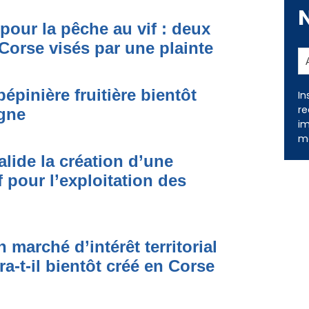
pour la pêche au vif : deux
orse visés par une plainte
épinière fruitière bientôt
In
re
gne
im
me
lide la création d’une
if pour l’exploitation des
marché d’intérêt territorial
a-t-il bientôt créé en Corse