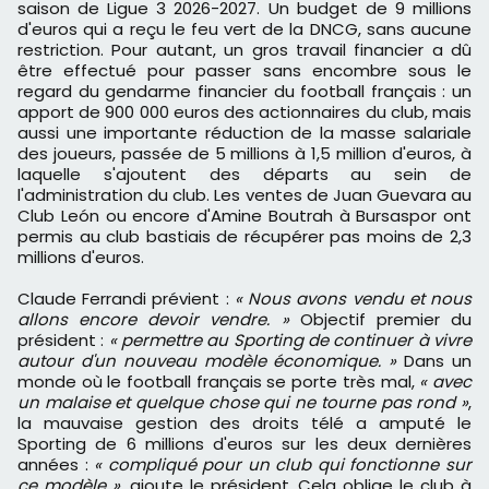
saison de Ligue 3 2026-2027. Un budget de 9 millions
d'euros qui a reçu le feu vert de la DNCG, sans aucune
restriction. Pour autant, un gros travail financier a dû
être effectué pour passer sans encombre sous le
regard du gendarme financier du football français : un
apport de 900 000 euros des actionnaires du club, mais
aussi une importante réduction de la masse salariale
des joueurs, passée de 5 millions à 1,5 million d'euros, à
laquelle s'ajoutent des départs au sein de
l'administration du club. Les ventes de Juan Guevara au
Club León ou encore d'Amine Boutrah à Bursaspor ont
permis au club bastiais de récupérer pas moins de 2,3
millions d'euros.
Claude Ferrandi prévient :
« Nous avons vendu et nous
allons encore devoir vendre. »
Objectif premier du
président :
« permettre au Sporting de continuer à vivre
autour d'un nouveau modèle économique. »
Dans un
monde où le football français se porte très mal,
« avec
un malaise et quelque chose qui ne tourne pas rond »
,
la mauvaise gestion des droits télé a amputé le
Sporting de 6 millions d'euros sur les deux dernières
années :
« compliqué pour un club qui fonctionne sur
ce modèle »
, ajoute le président. Cela oblige le club à