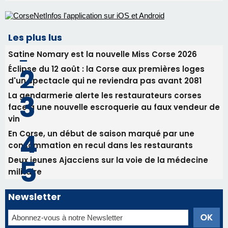
30/07/2026 09:55
Corte : I Chjami Aghjalesi en concert ce soir
30/07/2026 08:33
Bastia - Assunta Gloriosa à la Cathédrale
Sainte-Marie
Les plus lus
Satine Nomary est la nouvelle Miss Corse 2026
Éclipse du 12 août : la Corse aux premières loges
d'un spectacle qui ne reviendra pas avant 2081
La gendarmerie alerte les restaurateurs corses
face à une nouvelle escroquerie au faux vendeur de
vin
En Corse, un début de saison marqué par une