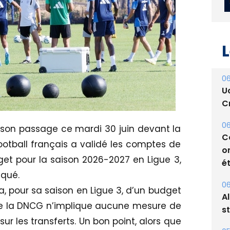
L
06
U
Cr
i son passage ce mardi 30 juin devant la
otball français a validé les comptes de
06
get pour la saison 2026-2027 en Ligue 3,
C
o
iqué.
ét
a, pour sa saison en Ligue 3, d’un budget
 de la DNCG n’implique aucune mesure de
06
A
 sur les transferts. Un bon point, alors que