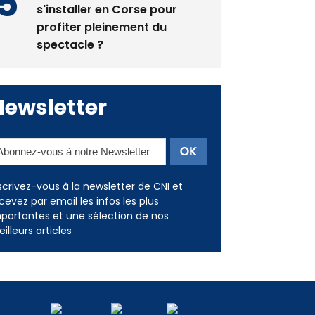
Éclipse du 12 août : Où
s'installer en Corse pour
profiter pleinement du
spectacle ?
Newsletter
scrivez-vous à la newsletter de CNI et
cevez par email les infos les plus
portantes et une sélection de nos
illeurs articles