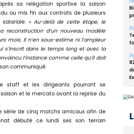
s
après sa relégation sportive la saison
ndu ou mis fin aux contrats de plusieurs
05
Bi
 salariale.
« Au-delà de cette étape, le
p
 sa reconstruction d’un nouveau modèle
 mois. Il n’en sous-estime ni l’ampleur
31
ui s’inscrit dans le temps long et avec la
T
t
vaincu l’instance comme celle qu’il doit
s son communiqué.
31
8
d
le staff et les dirigeants pourront se
E
 saison et le mercato avant la reprise du
une série de cinq matchs amicaux afin de
nnat débuté ce lundi ses son terrain
L