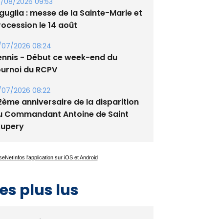
tade de San Benedetto
/08/2026 09:53
guglia : messe de la Sainte-Marie et
rocession le 14 août
/07/2026 08:24
ennis - Début ce week-end du
ournoi du RCPV
/07/2026 08:22
2ème anniversaire de la disparition
u Commandant Antoine de Saint
xupery
es plus lus