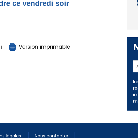
dre ce vendredi soir
i
Version imprimable
In
re
im
me