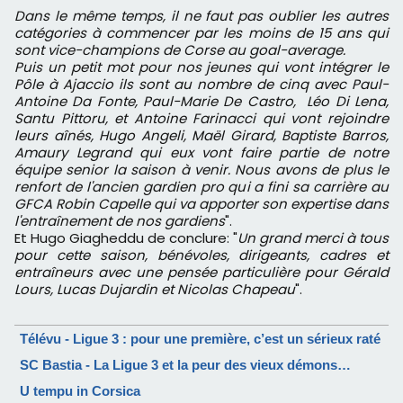
Dans le même temps, il ne faut pas oublier les autres
catégories à commencer par les moins de 15 ans qui
sont vice-champions de Corse au goal-average.
Puis un petit mot pour nos jeunes qui vont intégrer le
Pôle à Ajaccio ils sont au nombre de cinq avec Paul-
Antoine Da Fonte, Paul-Marie De Castro, Léo Di Lena,
Santu Pittoru, et Antoine Farinacci qui vont rejoindre
leurs aînés, Hugo Angeli, Maël Girard, Baptiste Barros,
Amaury Legrand qui eux vont faire partie de notre
équipe senior la saison à venir. Nous avons de plus le
renfort de l'ancien gardien pro qui a fini sa carrière au
GFCA Robin Capelle qui va apporter son expertise dans
l'entraînement de nos gardiens
".
Et Hugo Giagheddu de conclure: "
Un grand merci à tous
pour cette saison, bénévoles, dirigeants, cadres et
entraîneurs avec une pensée particulière pour Gérald
Lours, Lucas Dujardin et Nicolas Chapeau
".
Télévu - Ligue 3 : pour une première, c’est un sérieux raté
SC Bastia - La Ligue 3 et la peur des vieux démons…
U tempu in Corsica