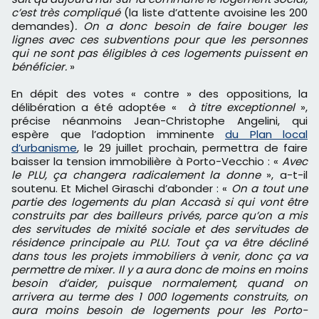
c’est très compliqué
(la liste d’attente avoisine les 200
demandes)
. On a donc besoin de faire bouger les
lignes avec ces subventions pour que les personnes
qui ne sont pas éligibles à ces logements puissent en
bénéficier.
»
En dépit des votes « contre » des oppositions, la
délibération a été adoptée «
à titre exceptionnel
»,
précise néanmoins Jean-Christophe Angelini, qui
espère que l’adoption imminente
du Plan local
d’urbanisme
, le 29 juillet prochain, permettra de faire
baisser la tension immobilière à Porto-Vecchio : «
Avec
le PLU, ça changera radicalement la donne
», a-t-il
soutenu. Et Michel Giraschi d’abonder : «
On a tout une
partie des logements du plan Accasà si qui vont être
construits par des bailleurs privés, parce qu’on a mis
des servitudes de mixité sociale et des servitudes de
résidence principale au PLU. Tout ça va être décliné
dans tous les projets immobiliers à venir, donc ça va
permettre de mixer. Il y a aura donc de moins en moins
besoin d’aider, puisque normalement, quand on
arrivera au terme des 1 000 logements construits, on
aura moins besoin de logements pour les Porto-