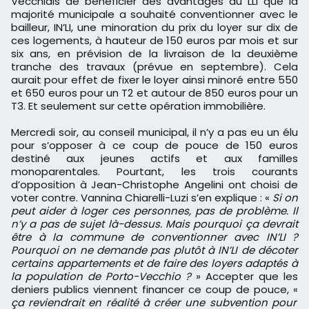
Vecchiais de bénéficier des avantages du LLI que la
majorité municipale a souhaité conventionner avec le
bailleur, IN’LI, une minoration du prix du loyer sur dix de
ces logements, à hauteur de 150 euros par mois et sur
six ans, en prévision de la livraison de la deuxième
tranche des travaux (prévue en septembre). Cela
aurait pour effet de fixer le loyer ainsi minoré entre 550
et 650 euros pour un T2 et autour de 850 euros pour un
T3. Et seulement sur cette opération immobilière.
Mercredi soir, au conseil municipal, il n’y a pas eu un élu
pour s’opposer à ce coup de pouce de 150 euros
destiné aux jeunes actifs et aux familles
monoparentales. Pourtant, les trois courants
d’opposition à Jean-Christophe Angelini ont choisi de
voter contre. Vannina Chiarelli-Luzi s’en explique : «
Si on
peut aider à loger ces personnes, pas de problème. Il
n’y a pas de sujet là-dessus. Mais pourquoi ça devrait
être à la commune de conventionner avec IN’LI ?
Pourquoi on ne demande pas plutôt à IN’LI de décoter
certains appartements et de faire des loyers adaptés à
la population de Porto-Vecchio ?
» Accepter que les
deniers publics viennent financer ce coup de pouce, «
ça reviendrait en réalité à créer une subvention pour