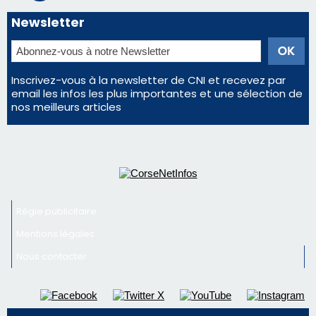
d'un spectacle qui ne reviendra pas avant 2081
Bastia – Le festival Porto Latino évacué en urgence
avant le concert de Mosimann
Éclipse du 12 août : Où s'installer en Corse pour
profiter pleinement du spectacle ?
En Corse, un début de saison marqué par une
consommation en recul dans les restaurants
Newsletter
Inscrivez-vous à la newsletter de CNI et recevez par
email les infos les plus importantes et une sélection de
nos meilleurs articles