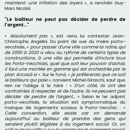
maintenir une inflation des loyers
», a renchéri Guy-
Marc Nicolaï.
"Le bailleur ne peut pas décider de perdre de
l'argent..."
«
Absolument pas
», est venu lui contester Jean-
Christophe Angelini. Du point de vue du maire porto-
vecchiais, «
pour passer d’une ville comme la nôtre, qui
de 2000 à 2020 a vécu au rythme de certains types de
constructions, à une ville qui permette d’inclure tous
les Porto-Vecchiais, quel que soit leur pouvoir d’achat,
il faut une montée en gamme qui est orchestrée par le
plan Accasà si
». Sur le fond, «
je préfererais que ce soit
le bailleurs qui paie
», convient Michel Giraschi, sauf que
rien ne l’oblige à le faire : «
D’un côté, ils ont des
contraintes à respecter et de l’autre, ils ne peuvent pas
décider de perdre de l’argent...
» Selon le 1er adjoint
porto-vecchiais, la situation est symptomatique du
manque de logements sociaux à Porto-Vecchio : «
Cette convention, elle existe car on demande
aujourd’hui au bailleur de prendre des gens qui
seraient plutôt éligibles à du logement social. Or, on
sait qu’aujourd’hui sur la commune le logement social,