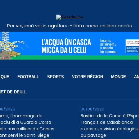
Per voi, incù voi in ogni locu - l’info corse en libre accès
IQUE
FOOTBALL
SPORTS
VOTRE RÉGION
MONDE
A
ET DE DEUIL
08/2026
08/08/2026
ome, l'hommage de
Bastia : de la Corse à l’Esp
ssociu di a Guardia Corsa
François de Casabianca
ale aux milliers de Corses
expose sa vision écologiqu
ont servi le Saint-Siège
du paysage