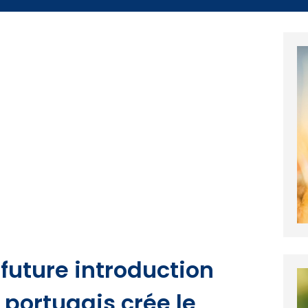
 future introduction
portugais crée le