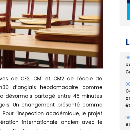
L
06
U
Cr
èves de CE2, CM1 et CM2 de l’école de
06
s 1h30 d’anglais hebdomadaire comme
C
ra désormais partagé entre 45 minutes
o
tugais. Un changement présenté comme
ét
Pour l’Inspection académique, le projet
06
ération internationale ancien avec le
A