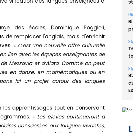
iversification des langues enseignées à
s
05
Bi
rge des écoles, Dominique Poggioli,
p
as de remplacer l'anglais, mais d'enrichir
31
èves. «
C'est une nouvelle offre culturelle
T
 en lien avec les équipes enseignantes de
t
si de Mezzavia et d’Alata. Comme on peut
31
ques en danse, en mathématiques ou en
8
ppons ici un projet autour des langues
d
E
ifier les apprentissages tout en conservant
programmes. «
Les élèves continueront à
aires consacrées aux langues vivantes,
L