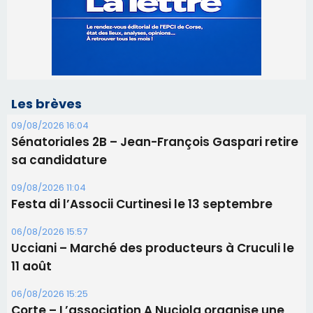
Sénatoriales 2B – Jean-François Gaspari retire
sa candidature
09/08/2026 11:04
Festa di l’Associi Curtinesi le 13 septembre
06/08/2026 15:57
Ucciani – Marché des producteurs à Cruculi le
11 août
06/08/2026 15:25
Corte – L’association A Nuciola organise une
projection sous les étoiles
06/08/2026 15:04
Alata - Soirée Tango Argentin au stade de San
Benedetto
05/08/2026 09:53
Biguglia : messe de la Sainte-Marie et