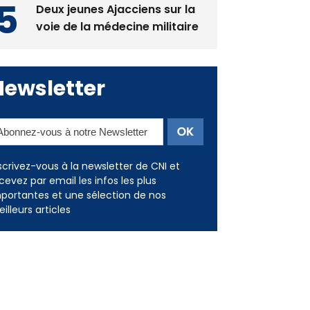
Deux jeunes Ajacciens sur la
voie de la médecine militaire
Newsletter
scrivez-vous à la newsletter de CNI et
cevez par email les infos les plus
portantes et une sélection de nos
illeurs articles