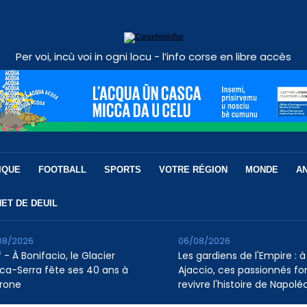
Per voi, incù voi in ogni locu - l’info corse en libre accès
IQUE
FOOTBALL
SPORTS
VOTRE RÉGION
MONDE
A
ET DE DEUIL
08/2026
06/08/2026
 - À Bonifacio, le Glacier
Les gardiens de l'Empire : à
ca-Serra fête ses 40 ans à
Ajaccio, ces passionnés fo
rone
revivre l'histoire de Napolé