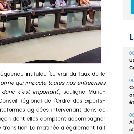
L
06
U
Cr
équence intitulée "Le vrai du faux de la
06
éforme qui impacte toutes nos entreprises
C
 donc c'est important
", souligne Marie-
o
onseil Régional de l'Ordre des Experts-
ét
ateformes agréées intervenant dans ce
06
a façon dont elles comptent accompagner
A
e transition. La matinée a également fait
s