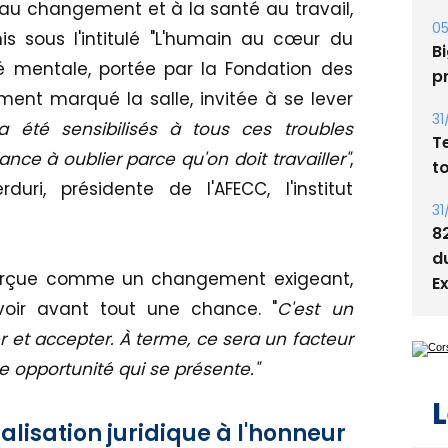
au changement et à la santé au travail,
05
nis sous l'intitulé "L'humain au cœur du
Bi
nté mentale, portée par la Fondation des
p
ment marqué la salle, invitée à se lever
31
 été sensibilisés à tous ces troubles
T
ce à oublier parce qu'on doit travailler"
,
t
uri, présidente de l'AFECC, l'institut
31
8
d
 perçue comme un changement exigeant,
E
voir avant tout une chance. "
C'est un
et accepter. À terme, ce sera un facteur
ne opportunité qui se présente."
L
alisation juridique à l'honneur