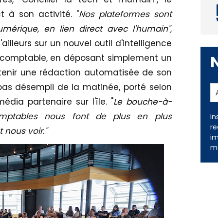
 à son activité. "
Nos plateformes sont
umérique, en lien direct avec l'humain"
,
d'ailleurs sur un nouvel outil d'intelligence
ert-comptable, en déposant simplement un
btenir une rédaction automatisée de son
pas désempli de la matinée, porté selon
dia partenaire sur l'île. "
Le bouche-à-
-comptables nous font de plus en plus
In
re
 nous voir."
im
me