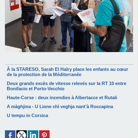
À la STARESO, Sarah El Haïry place les enfants au cœur
de la protection de la Méditerranée
Deux grands excès de vitesse relevés sur la RT 10 entre
Bonifacio et Porto-Vecchio
Haute-Corse : deux incendies à Albertacce et Rutali
A màghjina - U Lione chì veghja nant’à Roccapina
U tempu in Corsica