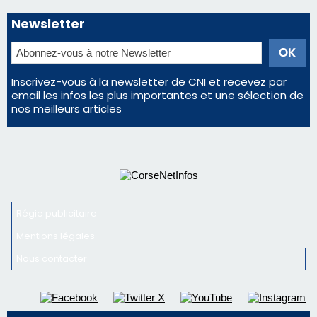
Éclipse du 12 août : la Corse aux premières loges
d'un spectacle qui ne reviendra pas avant 2081
Bastia – Le festival Porto Latino évacué en urgence
avant le concert de Mosimann
En Corse, un début de saison marqué par une
consommation en recul dans les restaurants
La gendarmerie alerte les restaurateurs corses
face à une nouvelle escroquerie au faux vendeur de
vin
Newsletter
Inscrivez-vous à la newsletter de CNI et recevez par
email les infos les plus importantes et une sélection de
nos meilleurs articles