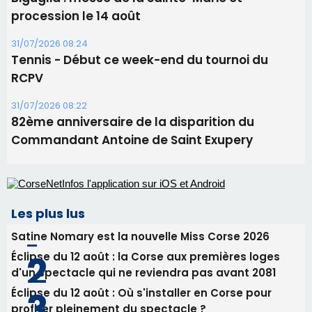
Commandant Antoine de Saint Exupery
Les plus lus
Satine Nomary est la nouvelle Miss Corse 2026
Éclipse du 12 août : la Corse aux premières loges
d'un spectacle qui ne reviendra pas avant 2081
Éclipse du 12 août : Où s'installer en Corse pour
profiter pleinement du spectacle ?
En Corse, un début de saison marqué par une
consommation en recul dans les restaurants
La gendarmerie alerte les restaurateurs corses
face à une nouvelle escroquerie au faux vendeur de
vin
Newsletter