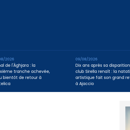
08/2026
09/08/2026
l de l'Àghjara : la
Dix ans après sa disparition,
xième tranche achevée,
club Sirella renaît : la natat
au bientôt de retour à
artistique fait son grand re
telica
à Ajaccio