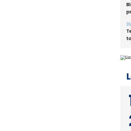
31
T
t
L