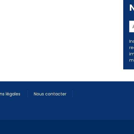
In
re
im
me
ns légales
Nous contacter