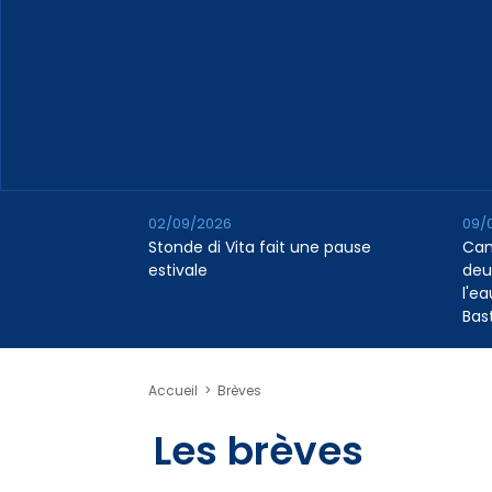
02/09/2026
09/
Stonde di Vita fait une pause
Cana
estivale
deu
l'e
Bas
Accueil
>
Brèves
Les brèves