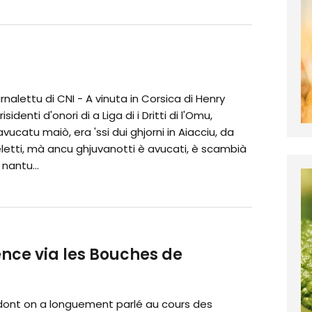
rnalettu di CNI - A vinuta in Corsica di Henry
isidenti d'onori di a Liga di i Dritti di l'Omu,
avucatu maiò, era 'ssi dui ghjorni in Aiacciu, da
letti, mà ancu ghjuvanotti è avucati, è scambià
 nantu...
ence via les Bouches de
 dont on a longuement parlé au cours des