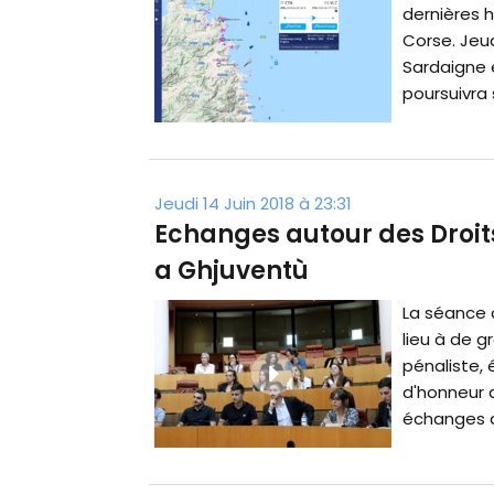
dernières 
Corse. Jeud
Sardaigne e
poursuivra 
Jeudi 14 Juin 2018 à 23:31
Echanges autour des Droit
a Ghjuventù
La séance 
lieu à de g
pénaliste, é
d'honneur 
échanges a