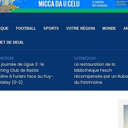
IQUE
FOOTBALL
SPORTS
VOTRE RÉGION
MONDE
A
ET DE DEUIL
08/2026
07/08/2026
 journée de Ligue 3 : le
La restauration de la
rting Club de Bastia
bibliothèque Fesch
cline à Furiani face au Puy-
récompensée par un Ruba
Velay (0-2)
du Patrimoine