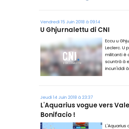
Vendredi 15 Juin 2018 à 09:14
U Ghjurnalettu di CNI
Eccu u Ghju
Leclerc. U pr
militanti è 
scuntrà à e
incun'iddi à
Jeudi 14 Juin 2018 à 23:37
L'Aquarius vogue vers Val
Bonifacio !
L'Aquarius