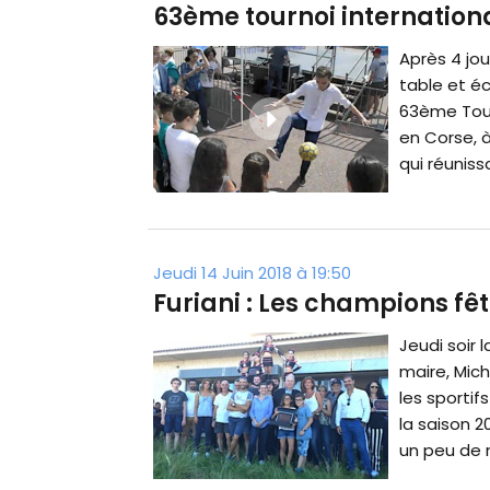
63ème tournoi internation
Après 4 jou
table et éc
63ème Tourn
en Corse, à
qui réunissa
Jeudi 14 Juin 2018 à 19:50
Furiani : Les champions fêt
Jeudi soir
maire, Mich
les sportif
la saison 2
un peu de n