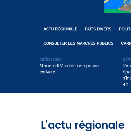
ACTU RÉGIONALE
FAITS DIVERS
POLIT
CONSULTER LES MARCHÉS PUBLICS
CARN
02/09/2026
07/
Stonde di Vita fait une pause
1ère
estivale
Spo
s'in
en-
L'actu régionale