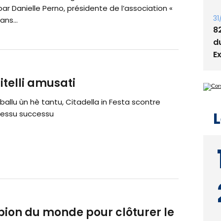
T
r Danielle Perno, présidente de l’association «
t
ans...
31
8
d
E
zitelli amusati
ballu ùn hè tantu, Citadella in Festa scontre
tessu successu
L
pion du monde pour clôturer le