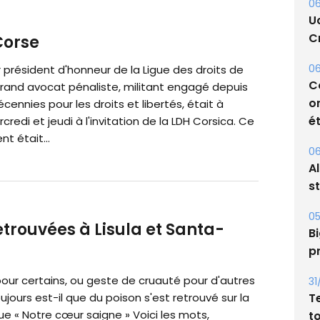
06
Corse
U
r président d'honneur de la Ligue des droits de
Cr
rand avocat pénaliste, militant engagé depuis
06
écennies pour les droits et libertés, était à
C
credi et jeudi à l'invitation de la LDH Corsica. Ce
o
t était...
ét
06
A
s
trouvées à Lisula et Santa-
05
Bi
pour certains, ou geste de cruauté pour d'autres
p
Toujours est-il que du poison s'est retrouvé sur la
31
ue « Notre cœur saigne » Voici les mots,