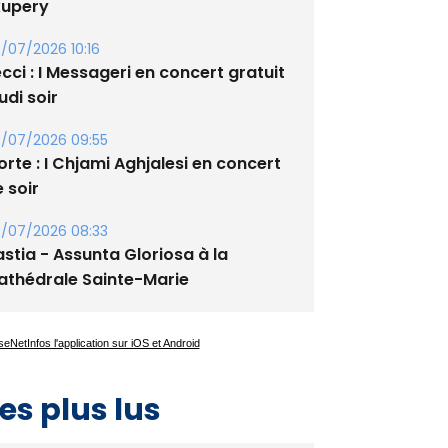
/07/2026 10:16
cci : I Messageri en concert gratuit
udi soir
/07/2026 09:55
rte : I Chjami Aghjalesi en concert
 soir
/07/2026 08:33
stia - Assunta Gloriosa à la
athédrale Sainte-Marie
es plus lus
Satine Nomary est la