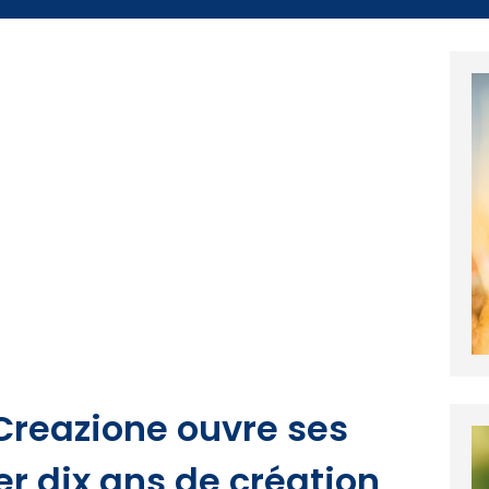
l Creazione ouvre ses
er dix ans de création