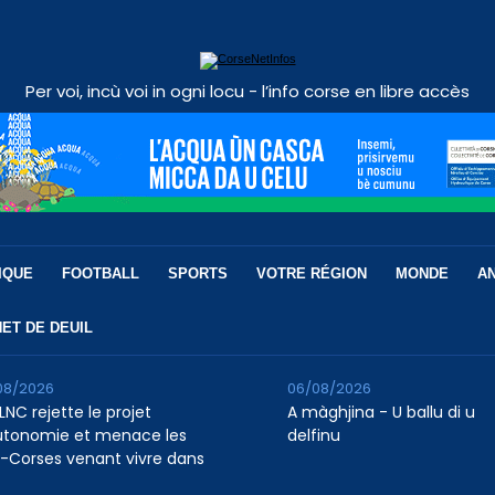
Per voi, incù voi in ogni locu - l’info corse en libre accès
IQUE
FOOTBALL
SPORTS
VOTRE RÉGION
MONDE
A
ET DE DEUIL
08/2026
06/08/2026
LNC rejette le projet
A màghjina - U ballu di u
utonomie et menace les
delfinu
-Corses venant vivre dans