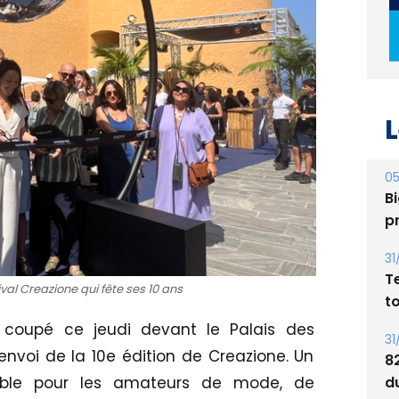
L
05
Bi
p
31
T
t
ival Creazione qui fête ses 10 ans
31
8
coupé ce jeudi devant le Palais des
d
nvoi de la 10e édition de Creazione. Un
E
able pour les amateurs de mode, de