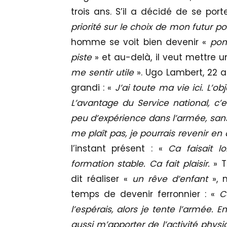
trois ans. S’il a décidé de se port
priorité sur le choix de mon futur po
homme se voit bien devenir «
pom
piste
» et au-delà, il veut mettre 
me sentir utile
». Ugo Lambert, 22 an
grandi : «
J’ai toute ma vie ici. L’obj
L’avantage du Service national, c
peu d’expérience dans l’armée, sans
me plaît pas, je pourrais revenir en a
l’instant présent : «
Ca faisait l
formation stable. Ca fait plaisir.
» T
dit réaliser «
un rêve d’enfant
», 
temps de devenir ferronnier : «
C
l’espérais, alors je tente l’armée. E
aussi m’apporter de l’activité phys