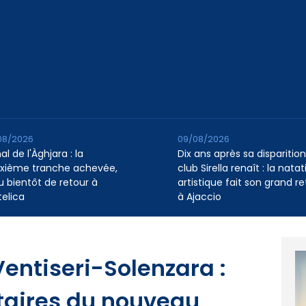
08/2026
09/08/2026
l de l'Àghjara : la
Dix ans après sa disparition,
xième tranche achevée,
club Sirella renaît : la natat
au bientôt de retour à
artistique fait son grand re
telica
à Ajaccio
entiseri-Solenzara :
ntaires du nouveau