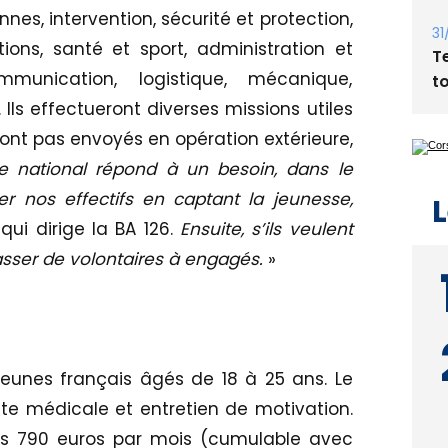
Bi
nes, intervention, sécurité et protection,
p
ons, santé et sport, administration et
munication, logistique, mécanique,
31
T
. Ils effectueront diverses missions utiles
t
ont pas envoyés en opération extérieure,
e national répond à un besoin, dans le
er nos effectifs en captant la jeunesse,
qui dirige la BA 126.
Ensuite, s’ils veulent
L
 passer de volontaires à engagés.
»
jeunes français âgés de 18 à 25 ans. Le
site médicale et entretien de motivation.
és 790 euros par mois (cumulable avec