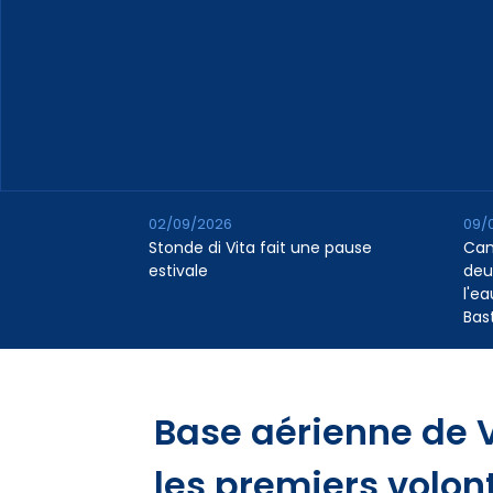
02/09/2026
09/
Stonde di Vita fait une pause
Cana
estivale
deu
l'e
Bas
Base aérienne de V
les premiers volo