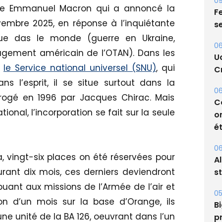
ique Emmanuel Macron qui a annoncé la
ovembre 2025, en réponse à l’inquiétante
09
Fe
que das le monde (guerre en Ukraine,
s
agement américain de l’OTAN). Dans les
e
le Service national universel (SNU)
, qui
06
U
s l’esprit, il se situe surtout dans la
Cr
abrogé en 1996 par Jacques Chirac. Mais
tional, l’incorporation se fait sur la seule
06
C
o
ét
a, vingt-six places on été réservées pour
urant dix mois, ces derniers deviendront
06
A
ibuant aux missions de l’Armée de l’air et
s
on d’un mois sur la base d’Orange, ils
une unité de la BA 126, oeuvrant dans l’un
05