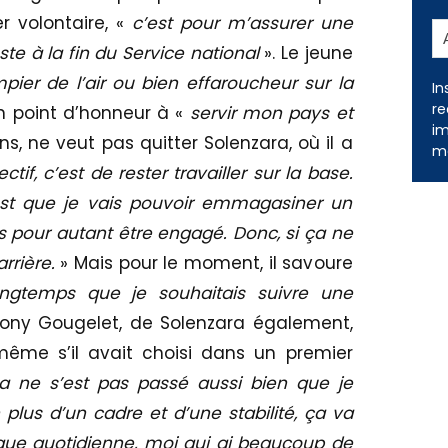
er volontaire, «
c’est pour m’assurer une
ste à la fin du Service national
». Le jeune
pier de l’air ou bien effaroucheur sur la
un point d’honneur à «
servir mon pays et
In
s, ne veut pas quitter Solenzara, où il a
re
ectif, c’est de rester travailler sur la base.
im
me
’est que je vais pouvoir emmagasiner un
 pour autant être engagé. Donc, si ça ne
rrière.
» Mais pour le moment, il savoure
ongtemps que je souhaitais suivre une
ony Gougelet, de Solenzara également,
même s’il avait choisi dans un premier
a ne s’est pas passé aussi bien que je
n plus d’un cadre et d’une stabilité, ça va
ique quotidienne, moi qui ai beaucoup de