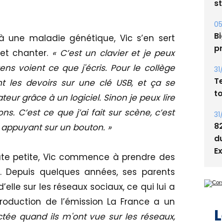
s
05
Bi
 une maladie génétique, Vic s’en sert
p
 et chanter.
« C’est un clavier et je peux
s voient ce que j'écris. Pour le collège
31
T
 les devoirs sur une clé USB, et ça se
t
eur grâce à un logiciel. Sinon je peux lire
ns. C’est ce que j’ai fait sur scène, c’est
31
8
n appuyant sur un bouton. »
d
E
te petite, Vic commence à prendre des
. Depuis quelques années, ses parents
elle sur les réseaux sociaux, ce qui lui a
 production de l’émission La France a un
L
ctée quand ils m'ont vue sur les réseaux,