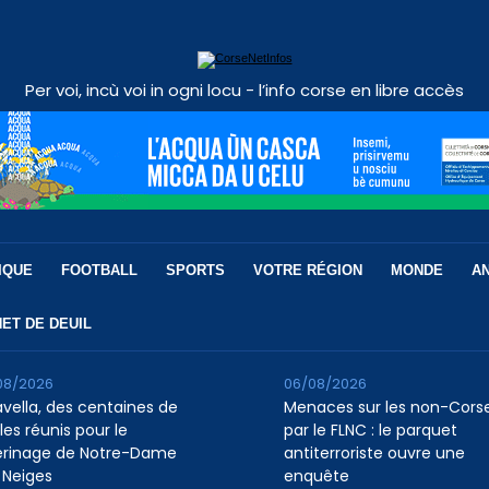
Per voi, incù voi in ogni locu - l’info corse en libre accès
IQUE
FOOTBALL
SPORTS
VOTRE RÉGION
MONDE
A
ET DE DEUIL
08/2026
06/08/2026
avella, des centaines de
Menaces sur les non-Cors
les réunis pour le
par le FLNC : le parquet
erinage de Notre-Dame
antiterroriste ouvre une
 Neiges
enquête