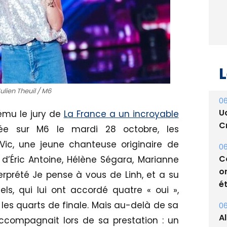
L
Julien Theuil / M6
06
U
 ému le jury de
La France a un incroyable
Cr
sée sur M6 le mardi 28 octobre, les
Vic, une jeune chanteuse originaire de
06
C
d’Éric Antoine, Hélène Ségara, Marianne
o
rprété Je pense à vous de Linh, et a su
ét
ls, qui lui ont accordé quatre « oui »,
les quarts de finale. Mais au-delà de sa
06
A
 l'accompagnait lors de sa prestation : un