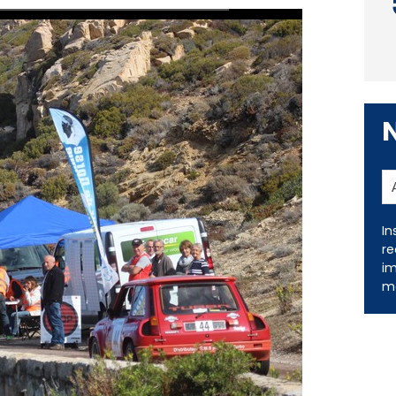
In
re
im
me