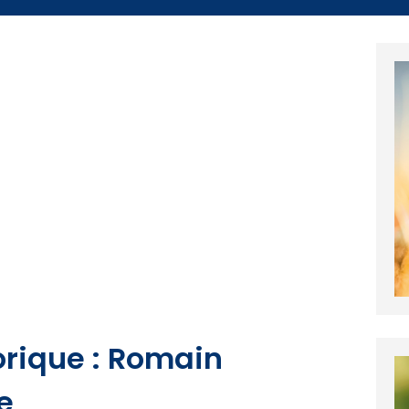
orique : Romain
e