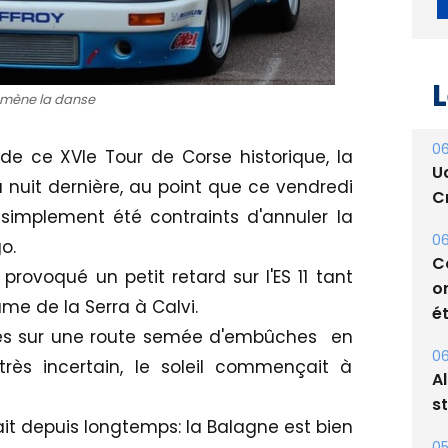
mène la danse
L
de ce XVIe Tour de Corse historique, la
 nuit dernière, au point que ce vendredi
06
 simplement été contraints d'annuler la
U
go.
Cr
ovoqué un petit retard sur l'ES 11 tant
06
me de la Serra à Calvi.
C
utés sur une route semée d'embûches en
o
ét
très incertain, le soleil commençait à
06
it depuis longtemps: la Balagne est bien
A