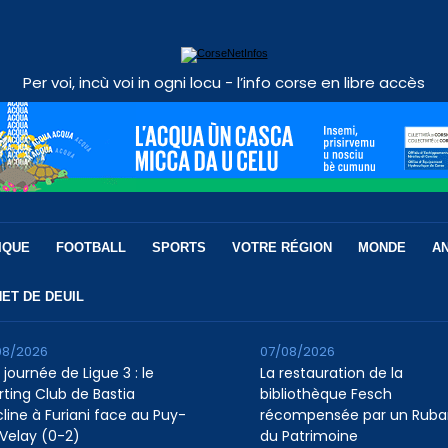
Per voi, incù voi in ogni locu - l’info corse en libre accès
IQUE
FOOTBALL
SPORTS
VOTRE RÉGION
MONDE
A
ET DE DEUIL
08/2026
07/08/2026
 journée de Ligue 3 : le
La restauration de la
rting Club de Bastia
bibliothèque Fesch
cline à Furiani face au Puy-
récompensée par un Ruba
Velay (0-2)
du Patrimoine