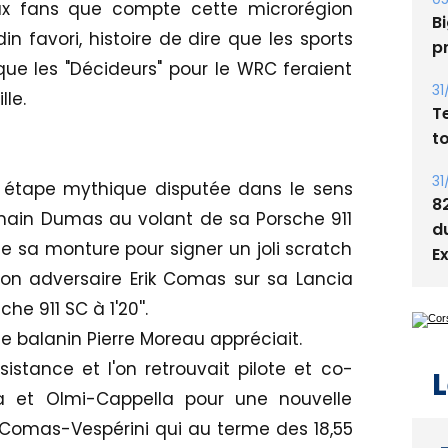
s
eux fans que compte cette microrégion
in favori, histoire de dire que les sports
05
ue les "Décideurs" pour le WRC feraient
Bi
p
lle.
31
T
t
e étape mythique disputée dans le sens
omain Dumas au volant de sa Porsche 911
31
e sa monture pour signer un joli scratch
8
 son adversaire Erik Comas sur sa Lancia
d
E
he 911 SC à 1'20''.
ote balanin Pierre Moreau appréciait.
ssistance et l'on retrouvait pilote et co-
ca et Olmi-Cappella pour une nouvelle
L
Comas-Vespérini qui au terme des 18,55