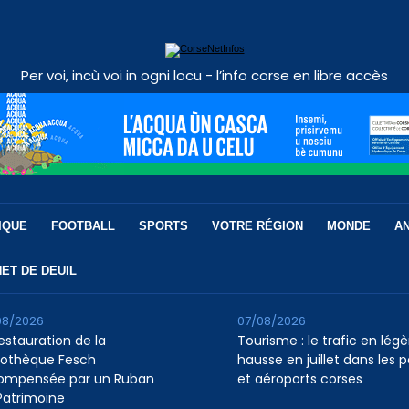
Per voi, incù voi in ogni locu - l’info corse en libre accès
IQUE
FOOTBALL
SPORTS
VOTRE RÉGION
MONDE
A
ET DE DEUIL
08/2026
07/08/2026
restauration de la
Tourisme : le trafic en légè
liothèque Fesch
hausse en juillet dans les p
ompensée par un Ruban
et aéroports corses
Patrimoine