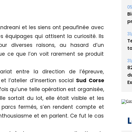
05
Bi
p
ndreani et les siens ont peaufinée avec
31
es équipages qui attisent la curiosité. Ils
T
our diverses raisons, au hasard d’un
t
ue ce que l’on voit rarement se produit
31
8
at entre la direction de l’épreuve,
d
n
et l’atelier d’insertion social
Sud Corse
E
fois qu’une telle opération est organisée,
e sortait du lot, elle était visible et les
s parcs fermés, s’en rendent compte et
nthousiasme et en parlent. Ce fut le cas
L