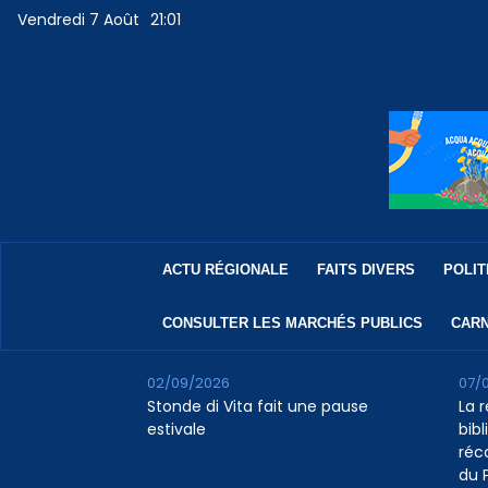
Vendredi 7 Août
21:01
ACTU RÉGIONALE
FAITS DIVERS
POLIT
CONSULTER LES MARCHÉS PUBLICS
CARN
02/09/2026
07/
Stonde di Vita fait une pause
La 
estivale
bib
réc
du 