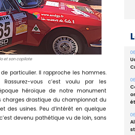
L
06
U
io et son copilote
Cr
de particulier. Il rapproche les hommes.
06
Rassurez-vous c’est voulu par les
C
’époque héroïque de notre monument
o
es charges drastique du championnat du
ét
et des usines. Peu d’intérêt en quelque
06
c’est devenu pathétique vu de loin, sans
A
s