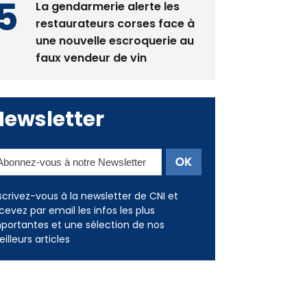
La gendarmerie alerte les
restaurateurs corses face à
une nouvelle escroquerie au
faux vendeur de vin
Newsletter
scrivez-vous à la newsletter de CNI et
cevez par email les infos les plus
portantes et une sélection de nos
illeurs articles