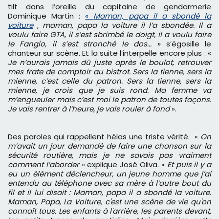
tilt dans l’oreille du capitaine de gendarmerie
Dominique Martin :
«
Maman, papa il a sbondé la
voiture
, maman, papa la voiture il l’a sbondée. Il a
voulu faire GTA, il s’est sbrimbé le doigt, il a voulu faire
le Fangio, il s’est stronché le dos... »
s’égosille le
chanteur sur scène. Et la suite l’interpelle encore plus : «
Je n’aurais jamais dû juste après le boulot, retrouver
mes frate de comptoir au bistrot. Sers la tienne, sers la
mienne, c’est celle du patron. Sers la tienne, sers la
mienne, je crois que je suis rond. Ma femme va
m’engueuler mais c’est moi le patron de toutes façons.
Je vais rentrer à l’heure, je vais rouler à fond
».
Des paroles qui rappellent hélas une triste vérité. «
On
m’avait un jour demandé de faire une chanson sur la
sécurité routière, mais je ne savais pas vraiment
comment l’aborder
» explique José Oliva. «
Et puis il y a
eu un élément déclencheur, un jeune homme que j’ai
entendu au téléphone avec sa mère à l’autre bout du
fil et il lui disait : Maman, papa il a sbondé la voiture.
Maman, Papa, La Voiture, c'est une scène de vie qu'on
connaît tous. Les enfants à l'arrière, les parents devant,