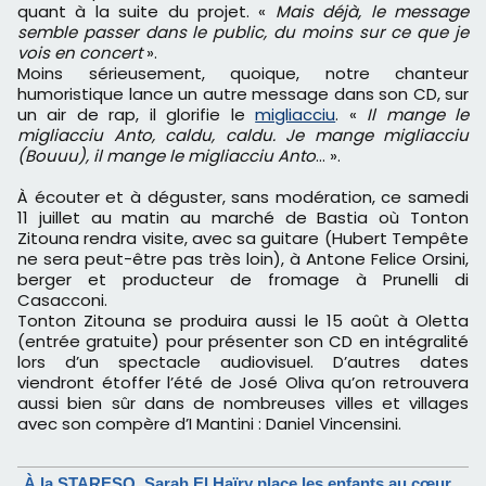
quant à la suite du projet. «
Mais déjà, le message
semble passer dans le public, du moins sur ce que je
vois en concert
».
Moins sérieusement, quoique, notre chanteur
humoristique lance un autre message dans son CD, sur
un air de rap, il glorifie le
migliacciu
. «
Il mange le
migliacciu Anto, caldu, caldu. Je mange migliacciu
(Bouuu), il mange le migliacciu Anto
... ».
À écouter et à déguster, sans modération, ce samedi
11 juillet au matin au marché de Bastia où Tonton
Zitouna rendra visite, avec sa guitare (Hubert Tempête
ne sera peut-être pas très loin), à Antone Felice Orsini,
berger et producteur de fromage à Prunelli di
Casacconi.
Tonton Zitouna se produira aussi le 15 août à Oletta
(entrée gratuite) pour présenter son CD en intégralité
lors d’un spectacle audiovisuel. D’autres dates
viendront étoffer l’été de José Oliva qu’on retrouvera
aussi bien sûr dans de nombreuses villes et villages
avec son compère d’I Mantini : Daniel Vincensini.
À la STARESO, Sarah El Haïry place les enfants au cœur