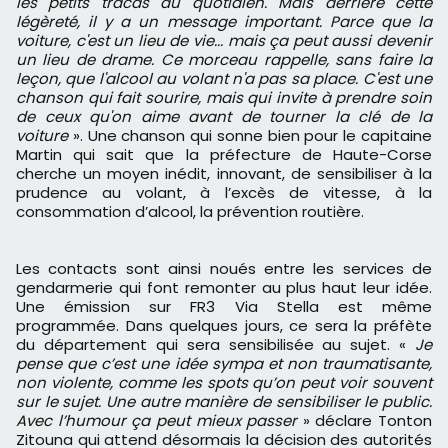
les petits tracas du quotidien. Mais derrière cette
légèreté, il y a un message important. Parce que la
voiture, c'est un lieu de vie... mais ça peut aussi devenir
un lieu de drame. Ce morceau rappelle, sans faire la
leçon, que l'alcool au volant n'a pas sa place. C'est une
chanson qui fait sourire, mais qui invite à prendre soin
de ceux qu'on aime avant de tourner la clé de la
voiture
». Une chanson qui sonne bien pour le capitaine
Martin qui sait que la préfecture de Haute-Corse
cherche un moyen inédit, innovant, de sensibiliser à la
prudence au volant, à l’excès de vitesse, à la
consommation d’alcool, la prévention routière.
Les contacts sont ainsi noués entre les services de
gendarmerie qui font remonter au plus haut leur idée.
Une émission sur FR3 Via Stella est même
programmée. Dans quelques jours, ce sera la préfète
du département qui sera sensibilisée au sujet. «
Je
pense que c’est une idée sympa et non traumatisante,
non violente, comme les spots qu’on peut voir souvent
sur le sujet. Une autre manière de sensibiliser le public.
Avec l’humour ça peut mieux passer
» déclare Tonton
Zitouna qui attend désormais la décision des autorités