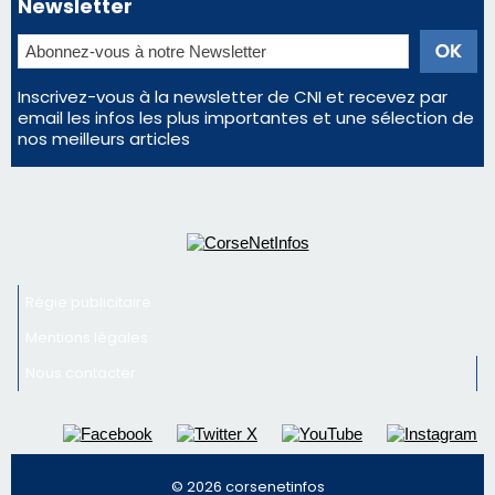
d'un spectacle qui ne reviendra pas avant 2081
Bastia – Le festival Porto Latino évacué en urgence
avant le concert de Mosimann
En Corse, un début de saison marqué par une
consommation en recul dans les restaurants
La gendarmerie alerte les restaurateurs corses
face à une nouvelle escroquerie au faux vendeur de
vin
Newsletter
Inscrivez-vous à la newsletter de CNI et recevez par
email les infos les plus importantes et une sélection de
nos meilleurs articles