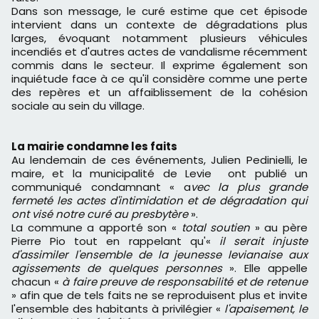
Dans son message, le curé estime que cet épisode
intervient dans un contexte de dégradations plus
larges, évoquant notamment plusieurs véhicules
incendiés et d'autres actes de vandalisme récemment
commis dans le secteur. Il exprime également son
inquiétude face à ce qu'il considère comme une perte
des repères et un affaiblissement de la cohésion
sociale au sein du village.
La mairie condamne les faits
Au lendemain de ces événements, Julien Pedinielli, le
maire, et la municipalité de Levie ont publié un
communiqué condamnant « a
vec la plus grande
fermeté les actes d'intimidation et de dégradation qui
ont visé notre curé au presbytère
».
La commune a apporté son «
total soutien
» au père
Pierre Pio tout en rappelant qu'«
il serait injuste
d'assimiler l'ensemble de la jeunesse levianaise aux
agissements de quelques personnes
». Elle appelle
chacun «
à faire preuve de responsabilité et de retenue
» afin que de tels faits ne se reproduisent plus et invite
l'ensemble des habitants à privilégier «
l'apaisement, le