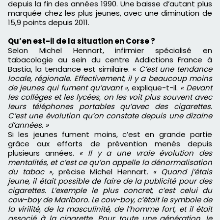
depuis la fin des années 1990. Une baisse d’autant plus
marquée chez les plus jeunes, avec une diminution de
15,9 points depuis 2011.
Qu’en est-il de la situation en Corse ?
Selon Michel Hennart, infirmier spécialisé en
tabacologie au sein du centre Addictions France à
Bastia, la tendance est similaire. «
C’est une tendance
locale, régionale. Effectivement, il y a beaucoup moins
de jeunes qui fument qu’avant »,
explique-t-il.
« Devant
les collèges et les lycées, on les voit plus souvent avec
leurs téléphones portables qu’avec des cigarettes.
C’est une évolution qu’on constate depuis une dizaine
d’années. »
Si les jeunes fument moins, c’est en grande partie
grâce aux efforts de prévention menés depuis
plusieurs années.
« Il y a une vraie évolution des
mentalités, et c’est ce qu’on appelle la dénormalisation
du tabac »,
précise Michel Hennart.
« Quand j’étais
jeune, il était possible de faire de la publicité pour des
cigarettes. L’exemple le plus concret, c’est celui du
cow-boy de Marlboro. Le cow-boy, c’était le symbole de
la virilité, de la masculinité, de l’homme fort, et il était
associé à la cigarette. Pour toute une génération, le