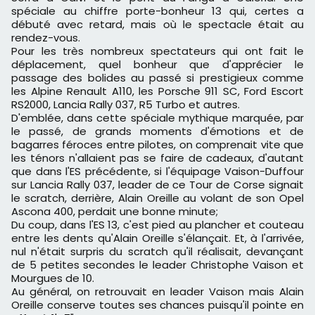
spéciale au chiffre porte-bonheur 13 qui, certes a
débuté avec retard, mais où le spectacle était au
rendez-vous.
Pour les très nombreux spectateurs qui ont fait le
déplacement, quel bonheur que d'apprécier le
passage des bolides au passé si prestigieux comme
les Alpine Renault A110, les Porsche 911 SC, Ford Escort
RS2000, Lancia Rally 037, R5 Turbo et autres.
D'emblée, dans cette spéciale mythique marquée, par
le passé, de grands moments d'émotions et de
bagarres féroces entre pilotes, on comprenait vite que
les ténors n'allaient pas se faire de cadeaux, d'autant
que dans l'ES précédente, si l'équipage Vaison-Duffour
sur Lancia Rally 037, leader de ce Tour de Corse signait
le scratch, derrière, Alain Oreille au volant de son Opel
Ascona 400, perdait une bonne minute;
Du coup, dans l'ES 13, c'est pied au plancher et couteau
entre les dents qu'Alain Oreille s'élançait. Et, à l'arrivée,
nul n'était surpris du scratch qu'il réalisait, devançant
de 5 petites secondes le leader Christophe Vaison et
Mourgues de 10.
Au général, on retrouvait en leader Vaison mais Alain
Oreille conserve toutes ses chances puisqu'il pointe en