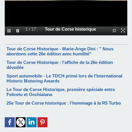
1
/
17
Tour de Corse historique
Tour de Corse Historique - Marie-Ange Dini : " Nous
abordons cette 26e édition avec humilité"
Tour de Corse Historique : l'affiche de la 26e édition
dévoilée
Sport automobile - Le TDCH primé lors de l'International
Historic Motoring Awards
Le Tour de Corse Historique, première spéciale entre
Felicetu et Occhiatana
25e Tour de Corse historique : l'hommage à la R5 Turbo