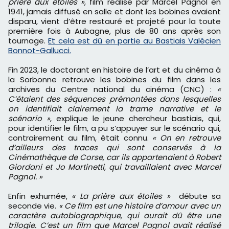
prière aux étoiles »
, film réalisé par Marcel Pagnol en
1941, jamais diffusé en salle et dont les bobines avaient
disparu, vient d’être restauré et projeté pour la toute
première fois à Aubagne, plus de 80 ans après son
tournage.
Et cela est dû en partie au Bastiais Valécien
Bonnot-Gallucci.
Fin 2023, le doctorant en histoire de l’art et du cinéma à
la Sorbonne retrouve les bobines du film dans les
archives du Centre national du cinéma (CNC) :
«
C’étaient des séquences prémontées dans lesquelles
on identifiait clairement la trame narrative et le
scénario »
, explique le jeune chercheur bastiais, qui,
pour identifier le film, a pu s’appuyer sur le scénario qui,
contrairement au film, était connu.
« On en retrouve
d’ailleurs des traces qui sont conservés à la
Cinémathèque de Corse, car ils appartenaient à Robert
Giordani et Jo Martinetti, qui travaillaient avec Marcel
Pagnol. »
Enfin exhumée,
« La prière aux étoiles »
débute sa
seconde vie.
« Ce film est une histoire d’amour avec un
caractère autobiographique, qui aurait dû être une
trilogie. C’est un film que Marcel Pagnol avait réalisé