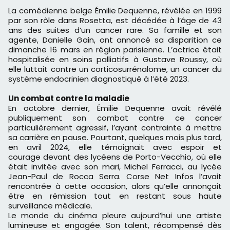
La comédienne belge Émilie Dequenne, révélée en 1999
par son rôle dans Rosetta, est décédée à l’âge de 43
ans des suites d’un cancer rare. Sa famille et son
agente, Danielle Gain, ont annoncé sa disparition ce
dimanche 16 mars en région parisienne. L’actrice était
hospitalisée en soins palliatifs à Gustave Roussy, où
elle luttait contre un corticosurrénalome, un cancer du
système endocrinien diagnostiqué à l’été 2023.
Un combat contre la maladie
En octobre dernier, Émilie Dequenne avait révélé
publiquement son combat contre ce cancer
particulièrement agressif, l’ayant contrainte à mettre
sa carrière en pause. Pourtant, quelques mois plus tard,
en avril 2024, elle témoignait avec espoir et
courage devant des lycéens de Porto-Vecchio, où elle
était invitée avec son mari, Michel Ferracci, au lycée
Jean-Paul de Rocca Serra. Corse Net Infos l’avait
rencontrée à cette occasion, alors qu’elle annonçait
être en rémission tout en restant sous haute
surveillance médicale.
Le monde du cinéma pleure aujourd’hui une artiste
lumineuse et engagée. Son talent, récompensé dès