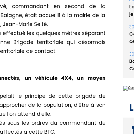
ervé, commandant en second de la
Le
je
agne, était accueilli à la mairie de la
 Jean-Marie Seité.
30
 a effectué les quelques mètres séparant
Co
ce
nne Brigade territoriale qui désormais
rritoriale de contact.
30
Ba
C
onnectés, un véhicule 4X4, un moyen
pelait le principe de cette brigade de
L
approcher de la population, d'être à son
e l'on attend d'elle.
acés sous les ordres du commandant de
ffectés à cette BTC.