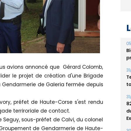
L
05
Bi
p
 vous avions annoncé que Gérard Colomb,
31
alider le projet de création d'une Brigade
T
t
 la Gendarmerie de Galeria fermée depuis
31
ory, préfet de Haute-Corse s'est rendu
8
gade terriroriale de contact.
d
E
eguy, sous-préfet de Calvi, du colonel
Groupement de Gendarmerie de Haute-
30