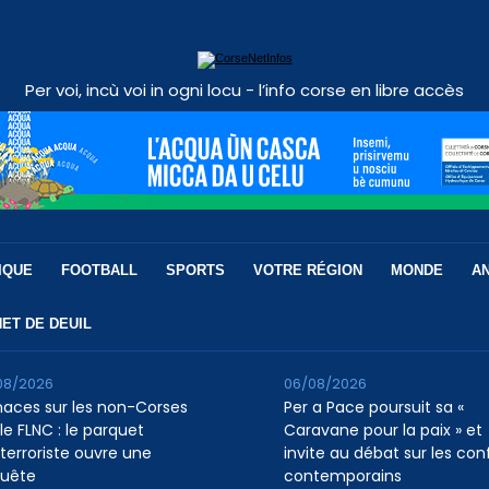
Per voi, incù voi in ogni locu - l’info corse en libre accès
IQUE
FOOTBALL
SPORTS
VOTRE RÉGION
MONDE
A
ET DE DEUIL
08/2026
06/08/2026
aces sur les non-Corses
Per a Pace poursuit sa «
le FLNC : le parquet
Caravane pour la paix » et
iterroriste ouvre une
invite au débat sur les conf
uête
contemporains