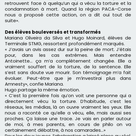
retrouvent face à quelqu’un qui a vécu la torture et la
condamnation à mort. Quand la région PACA–Corse
nous a proposé cette action, on a dit oui tout de
suite».
Des élèves bouleversés et transformés
Mariana Oliveira da Silva et Hugo Moinard, élèves de
Terminale STMG, ressortent profondément marqués.
« J’avais un avis assez dur sur la peine de mort. J’étais
pour, dans les cas extrêmes. Mais entendre
Antoinette… ça m’a complètement changée. Elle a
vraiment souffert de la torture, de la sentence. Elle
s’est sans doute vue mourir. Son témoignage m’a fait
évoluer. Peut-être que je m’investirai plus dans
Amnesty», confie Mariana.
Hugo partage la même émotion.
« C’est la première fois qu’on voit une personne qui a
directement vécu la torture. D’habitude, c’est les
réseaux, les médias, là on ouvre vraiment les yeux. Elle
nous a raconté ce qu’elle a vécu, elle, mais aussi ses
proches. Ça laisse une trace. Je vais en parler autour
de moi, à mes parents, en cours de philo on va
certainement débattre, à nos camarades…»
Pour les deux jeunes, l’abstraction a laissé place au réel.