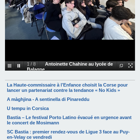
1
/
8
Antoinette Chahine au lycée de
Balagne
La Haute-commissaire à l’Enfance choisit la Corse pour
lancer un partenariat contre la tendance « No Kids »
A màghjina - A sentinella di Pinareddu
U tempu in Corsica
Bastia – Le festival Porto Latino évacué en urgence avant
le concert de Mosimann
SC Bastia : premier rendez-vous de Ligue 3 face au Puy-
en-Velay ce vendredi