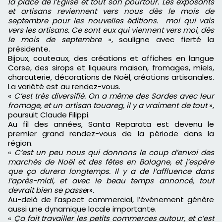
la place de l’Église et tout son pourtour. Les exposants
et artisans reviennent vers nous dès le mois de
septembre pour les nouvelles éditions. moi qui vais
vers les artisans. Ce sont eux qui viennent vers moi, dès
le mois de septembre
», souligne avec fierté la
présidente.
Bijoux, couteaux, des créations et affiches en langue
Corse, des sirops et liqueurs maison, fromages, miels,
charcuterie, décorations de Noël, créations artisanales.
La variété est au rendez-vous.
«
C’est très diversifié. On a même des Sardes avec leur
fromage, et un artisan touareg, il y a vraiment de tout
»,
poursuit Claude Filippi.
Au fil des années, Santa Reparata est devenu le
premier grand rendez-vous de la période dans la
région.
«
C’est un peu nous qui donnons le coup d’envoi des
marchés de Noël et des fêtes en Balagne, et j’espère
que ça durera longtemps. Il y a de l’affluence dans
l’après-midi, et avec le beau temps annoncé, tout
devrait bien se passe
r».
Au-delà de l’aspect commercial, l’événement génère
aussi une dynamique locale importante.
«
Ça fait travailler les petits commerces autour, et c’est