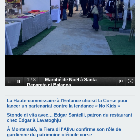
1
/
8
Marché de Noël à Santa
Reparata di Balagna
La Haute-commissaire à l’Enfance choisit la Corse pour
lancer un partenariat contre la tendance « No Kids »
Stonde di vita avec… Edgar Santelli, patron du restaurant
chez Edgar à Lavatoghju
À Montemaiò, la Fiera di l'Alivu confirme son rôle de
gardienne du patrimoine oléicole corse