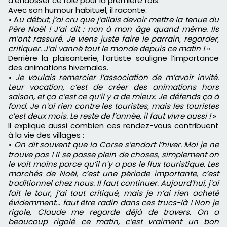
d’endosser ce rôle pour la première fois.
Avec son humour habituel, il raconte.
« A
u début, j’ai cru que j’allais devoir mettre la tenue du
Père Noël ! J’ai dit : non à mon âge quand même. Ils
m’ont rassuré. Je viens juste faire le parrain, regarder,
critiquer. J’ai vanné tout le monde depuis ce matin !
»
Derrière la plaisanterie, l’artiste souligne l’importance
des animations hivernales.
«
Je voulais remercier l’association de m’avoir invité.
Leur vocation, c’est de créer des animations hors
saison, et ça c’est ce qu’il y a de mieux. Je défends ça à
fond. Je n’ai rien contre les touristes, mais les touristes
c’est deux mois. Le reste de l’année, il faut vivre aussi !
»
Il explique aussi combien ces rendez-vous contribuent
à la vie des villages :
«
On dit souvent que la Corse s’endort l’hiver. Moi je ne
trouve pas ! Il se passe plein de choses, simplement on
le voit moins parce qu’il n’y a pas le flux touristique. Les
marchés de Noël, c’est une période importante, c’est
traditionnel chez nous. Il faut continuer. Aujourd’hui, j’ai
fait le tour, j’ai tout critiqué, mais je n’ai rien acheté
évidemment… faut être radin dans ces trucs-là ! Non je
rigole, Claude me regarde déjà de travers. On a
beaucoup rigolé ce matin, c’est vraiment un bon