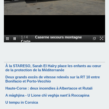
1
/
4
Caserne secours montagne
Corte
À la STARESO, Sarah El Haïry place les enfants au cœur
de la protection de la Méditerranée
Deux grands excès de vitesse relevés sur la RT 10 entre
Bonifacio et Porto-Vecchio
Haute-Corse : deux incendies à Albertacce et Rutali
A màghjina - U Lione chì veghja nant’à Roccapina
U tempu in Corsica