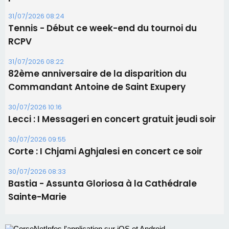
30/07/2026 10:16
Lecci : I Messageri en concert gratuit jeudi soir
30/07/2026 09:55
Corte : I Chjami Aghjalesi en concert ce soir
30/07/2026 08:33
Bastia - Assunta Gloriosa à la Cathédrale
Sainte-Marie
Les plus lus
Satine Nomary est la nouvelle Miss Corse 2026
Éclipse du 12 août : la Corse aux premières loges
d'un spectacle qui ne reviendra pas avant 2081
La gendarmerie alerte les restaurateurs corses
face à une nouvelle escroquerie au faux vendeur de