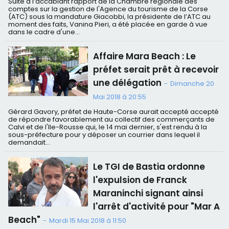
Suite à l’accablant rapport de la Chambre régionale des
comptes sur la gestion de l'Agence du tourisme de la Corse
(ATC) sous la mandature Giacobbi, la présidente de l’ATC au
moment des faits, Vanina Pieri, a été placée en garde à vue
dans le cadre d'une...
Affaire Mara Beach : Le
préfet serait prêt à recevoir
une délégation
-
Dimanche 20
Mai 2018 à 20:55
Gérard Gavory, préfet de Haute-Corse aurait accepté accepté
de répondre favorablement au collectif des commerçants de
Calvi et de l'Ile-Rousse qui, le 14 mai dernier, s'est rendu à la
sous-préfecture pour y déposer un courrier dans lequel il
demandait...
Le TGI de Bastia ordonne
l'expulsion de Franck
Maraninchi signant ainsi
l'arrêt d'activité pour "Mar A
Beach"
-
Mardi 15 Mai 2018 à 11:50