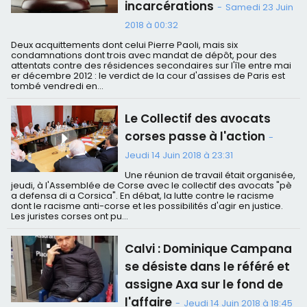
incarcérations
-
Samedi 23 Juin
2018 à 00:32
Deux acquittements dont celui Pierre Paoli, mais six
condamnations dont trois avec mandat de dépôt, pour des
attentats contre des résidences secondaires sur l'île entre mai
er décembre 2012 : le verdict de la cour d'assises de Paris est
tombé vendredi en...
Le Collectif des avocats
corses passe à l'action
-
Jeudi 14 Juin 2018 à 23:31
Une réunion de travail était organisée,
jeudi, à l'Assemblée de Corse avec le collectif des avocats "pè
a defensa di a Corsica". En débat, la lutte contre le racisme
dont le racisme anti-corse et les possibilités d'agir en justice.
Les juristes corses ont pu...
Calvi : Dominique Campana
se désiste dans le référé et
assigne Axa sur le fond de
l'affaire
-
Jeudi 14 Juin 2018 à 18:45