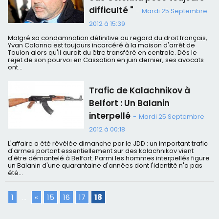
difficulté "
-
Mardi 25 Septembre
2012 à 15:39
Malgré sa condamnation définitive au regard du droit français,
Yvan Colonna est toujours incarcéré à la maison d'arrêt de
Toulon alors qu'il aurait du être transféré en centrale. Dès le
rejet de son pourvoi en Cassation en juin dernier, ses avocats
ont...
Trafic de Kalachnikov à
Belfort : Un Balanin
interpellé
-
Mardi 25 Septembre
2012 à 00:18
L'affaire a été révélée dimanche par le JDD : un important trafic
d'armes portant essentiellement sur des kalachnikov vient
d'être démantelé à Belfort. Parmi les hommes interpellés figure
un Balanin d'une quarantaine d'années dont l'identité n'a pas
été...
1
...
«
15
16
17
18