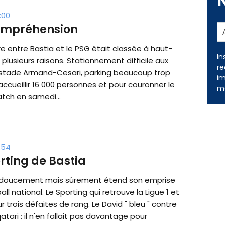
:00
ncompréhension
e entre Bastia et le PSG était classée à haut-
In
 plusieurs raisons. Stationnement difficile aux
re
stade Armand-Cesari, parking beaucoup trop
im
accueillir 16 000 personnes et pour couronner le
me
tch en samedi...
:54
orting de Bastia
 doucement mais sûrement étend son emprise
all national. Le Sporting qui retrouve la Ligue 1 et
ur trois défaites de rang. Le David " bleu " contre
qatari : il n'en fallait pas davantage pour