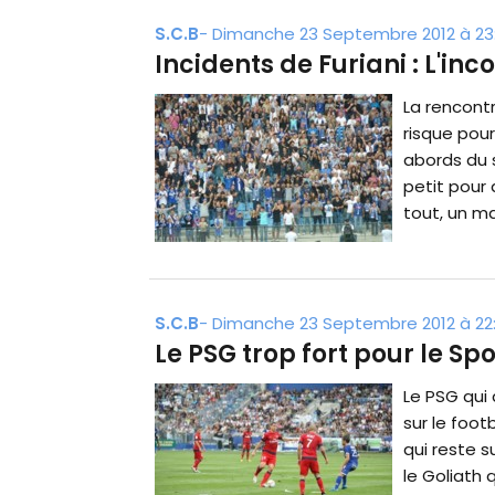
S.C.B
-
Dimanche 23 Septembre 2012 à 23
Incidents de Furiani : L'i
La rencontr
risque pour
abords du 
petit pour 
tout, un ma
S.C.B
-
Dimanche 23 Septembre 2012 à 22
Le PSG trop fort pour le Sp
Le PSG qui
sur le footb
qui reste s
le Goliath 