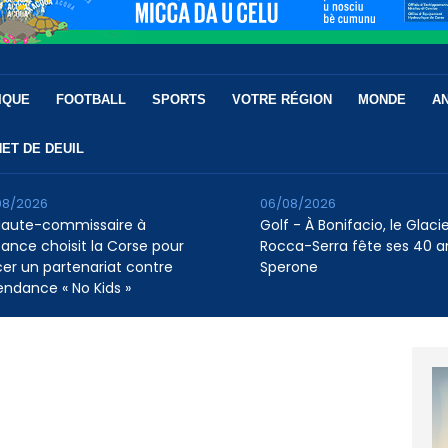
IQUE
FOOTBALL
SPORTS
VOTRE RÉGION
MONDE
A
ET DE DEUIL
08/2026
06/08/2026
Haute-commissaire à
Golf - À Bonifacio, le Glaci
nfance choisit la Corse pour
Rocca-Serra fête ses 40 a
cer un partenariat contre
Sperone
tendance « No Kids »