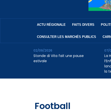
ACTU RÉGIONALE
FAITS DIVERS
POLIT
CONSULTER LES MARCHÉS PUBLICS
CARN
02/09/2026
07/
Stonde di Vita fait une pause
La 
estivale
l’E
lan
la 
Football