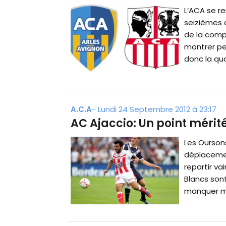
L’ACA se re
seizièmes 
de la compé
montrer pe
donc la qual
A.C.A
-
Lundi 24 Septembre 2012 à 23:17
AC Ajaccio: Un point mérit
Les Oursons
déplacemen
repartir va
Blancs son
manquer mêm