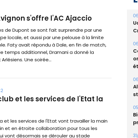
06
vignon s'offre l'AC Ajaccio
U
 de Dupont se sont fait surprendre par une
Cr
e locale, et aussi par une pelouse à la limite
06
le. Faty avait répondu à Dale, en fin de match,
C
le temps additionnel, Dramani a donné la
o
 Arlésiens. Une soirée...
ét
06
A
42
s
lub et les services de l'Etat la
05
Bi
a et les services de l'Etat vont travailler la main
p
n et en étroite collaboration pour tous les
31
i vont désormais se dérouler au stade