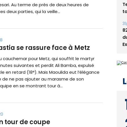
T
ari. Au terme de près de deux heures de
t
es deux parties, qui la veille...
31
8
d
28
E
astia se rassure face à Metz
 cauchemar pour Metz, qui souffrit le martyr
nutes suivantes et perdit Ali Bamba, expulsé
le en retard (18°). Mais Maoulida eut l’élégance
L
re de ne pas ajouter au marasme de son
quipe en se montrant tour à...
20
un tour de coupe