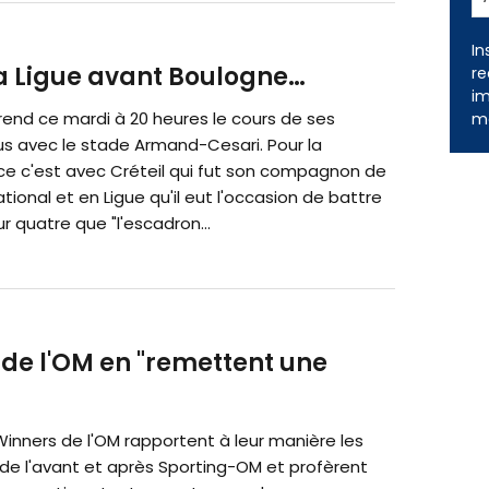
In
la Ligue avant Boulogne…
re
im
rend ce mardi à 20 heures le cours de ses
me
s avec le stade Armand-Cesari. Pour la
ce c'est avec Créteil qui fut son compagnon de
tional et en Ligue qu'il eut l'occasion de battre
ur quatre que "l'escadron...
s de l'OM en "remettent une
inners de l'OM rapportent à leur manière les
 de l'avant et après Sporting-OM et profèrent