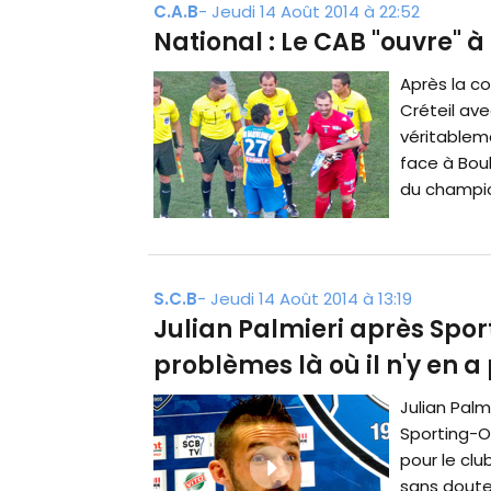
C.A.B
-
Jeudi 14 Août 2014 à 22:52
National : Le CAB "ouvre" à
Après la co
Créteil ave
véritableme
face à Bou
du champion
S.C.B
-
Jeudi 14 Août 2014 à 13:19
Julian Palmieri après Spor
problèmes là où il n'y en a
Julian Palmi
Sporting-O
pour le clu
sans doute 