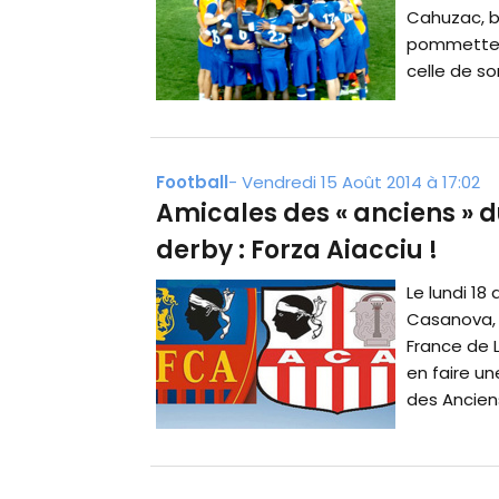
Cahuzac, bl
pommette, 
celle de son
Football
-
Vendredi 15 Août 2014 à 17:02
Amicales des « anciens » d
derby : Forza Aiacciu !
Le lundi 1
Casanova, 
France de 
en faire un
des Anciens