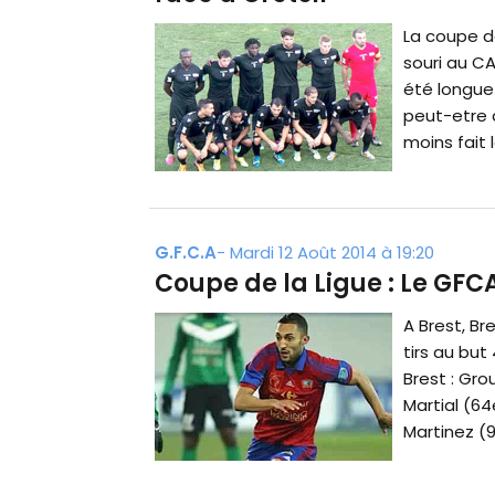
La coupe de
souri au CAB
été longue 
peut-etre a
moins fait l
G.F.C.A
-
Mardi 12 Août 2014 à 19:20
Coupe de la Ligue : Le GFC
A Brest, Bre
tirs au but
Brest : Gro
Martial (64
Martinez (9