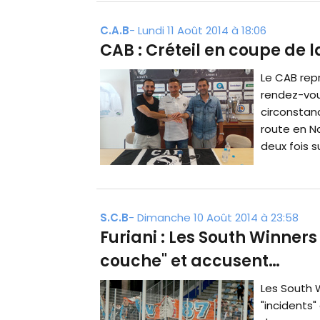
C.A.B
-
Lundi 11 Août 2014 à 18:06
CAB : Créteil en coupe de 
Le CAB rep
rendez-vou
circonstan
route en Na
deux fois s
S.C.B
-
Dimanche 10 Août 2014 à 23:58
Furiani : Les South Winner
couche" et accusent…
Les South W
"incidents"