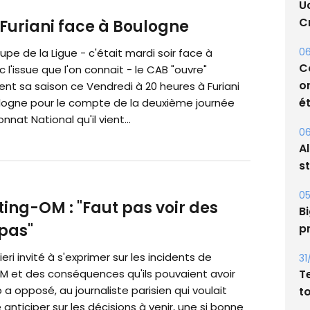
U
Cr
 Furiani face à Boulogne
06
upe de la Ligue - c'était mardi soir face à
C
c l'issue que l'on connait - le CAB "ouvre"
o
nt sa saison ce Vendredi à 20 heures à Furiani
ét
logne pour le compte de la deuxième journée
nat National qu'il vient...
06
A
s
05
ting-OM : "Faut pas voir des
Bi
 pas"
p
eri invité à s'exprimer sur les incidents de
31
T
M et des conséquences qu'ils pouvaient avoir
b a opposé, au journaliste parisien qui voulait
t
anticiper sur les décisions à venir, une si bonne